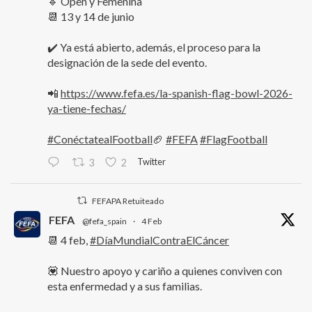
🔹 Open y Femenina
📆 13 y 14 de junio
✔️ Ya está abierto, además, el proceso para la
designación de la sede del evento.
📲
https://www.fefa.es/la-spanish-flag-bowl-2026-
ya-tiene-fechas/
#ConéctatealFootball
🏈
#FEFA
#FlagFootball
Twitter
3
2
FEFAPA Retuiteado
FEFA
@fefa_spain
·
4 Feb
📆 4 feb,
#DíaMundialContraElCáncer
💟 Nuestro apoyo y cariño a quienes conviven con
esta enfermedad y a sus familias.