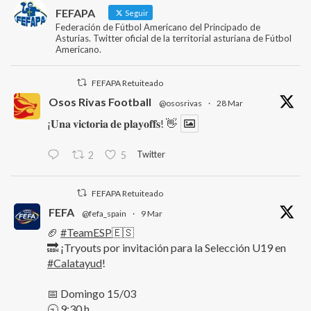
FEFAPA
Seguir
Federación de Fútbol Americano del Principado de
Asturias. Twitter oficial de la territorial asturiana de Fútbol
Americano.
FEFAPA Retuiteado
Osos Rivas Football
@ososrivas
·
28 Mar
¡𝐔𝐧𝐚 𝐯𝐢𝐜𝐭𝐨𝐫𝐢𝐚 𝐝𝐞 𝐩𝐥𝐚𝐲𝐨𝐟𝐟𝐬! 👋
Twitter
2
5
FEFAPA Retuiteado
FEFA
@fefa_spain
·
9 Mar
🏈
#TeamESP
🇪🇸
🔜 ¡Tryouts por invitación para la Selección U19 en
#Calatayud
!
📅 Domingo 15/03
🕤 9:30 h