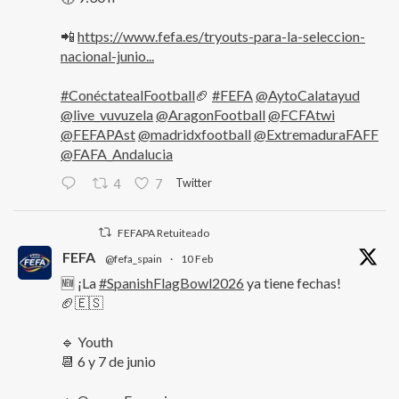
📲
https://www.fefa.es/tryouts-para-la-seleccion-
nacional-junio...
#ConéctatealFootball
🏈
#FEFA
@AytoCalatayud
@live_vuvuzela
@AragonFootball
@FCFAtwi
@FEFAPAst
@madridxfootball
@ExtremaduraFAFF
@FAFA_Andalucia
Twitter
4
7
FEFAPA Retuiteado
FEFA
@fefa_spain
·
10 Feb
🆕 ¡La
#SpanishFlagBowl2026
ya tiene fechas!
🏈🇪🇸
🔹 Youth
📆 6 y 7 de junio