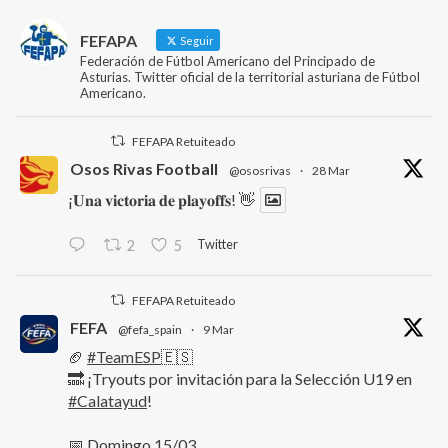
FEFAPA
Seguir
Federación de Fútbol Americano del Principado de
Asturias. Twitter oficial de la territorial asturiana de Fútbol
Americano.
FEFAPA Retuiteado
Osos Rivas Football
@ososrivas
·
28 Mar
¡𝐔𝐧𝐚 𝐯𝐢𝐜𝐭𝐨𝐫𝐢𝐚 𝐝𝐞 𝐩𝐥𝐚𝐲𝐨𝐟𝐟𝐬! 👋
Twitter
2
5
FEFAPA Retuiteado
FEFA
@fefa_spain
·
9 Mar
🏈
#TeamESP
🇪🇸
🔜 ¡Tryouts por invitación para la Selección U19 en
#Calatayud
!
📅 Domingo 15/03