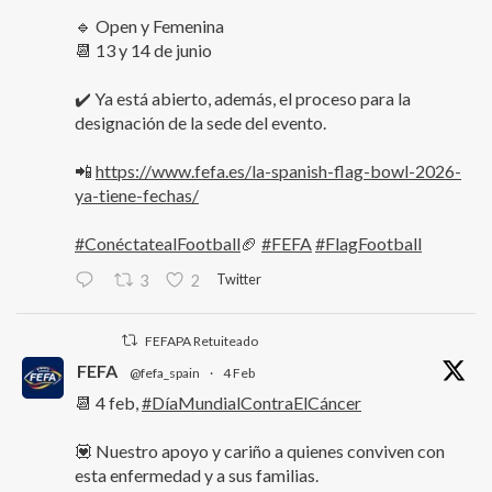
🔹 Open y Femenina
📆 13 y 14 de junio
✔️ Ya está abierto, además, el proceso para la
designación de la sede del evento.
📲
https://www.fefa.es/la-spanish-flag-bowl-2026-
ya-tiene-fechas/
#ConéctatealFootball
🏈
#FEFA
#FlagFootball
Twitter
3
2
FEFAPA Retuiteado
FEFA
@fefa_spain
·
4 Feb
📆 4 feb,
#DíaMundialContraElCáncer
💟 Nuestro apoyo y cariño a quienes conviven con
esta enfermedad y a sus familias.