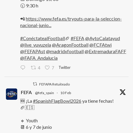
🕤 9:30 h
📲
https://www.fefa.es/tryouts-para-la-seleccion-
nacional-junio...
#ConéctatealFootball
🏈
#FEFA
@AytoCalatayud
@live_vuvuzela
@AragonFootball
@FCFAtwi
@FEFAPAst
@madridxfootball
@ExtremaduraFAFF
@FAFA_Andalucia
Twitter
4
7
FEFAPA Retuiteado
FEFA
@fefa_spain
·
10 Feb
🆕 ¡La
#SpanishFlagBowl2026
ya tiene fechas!
🏈🇪🇸
🔹 Youth
📆 6 y 7 de junio