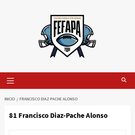
Saltar
al
contenido
Menú
primario
INICIO
FRANCISCO DIAZ-PACHE ALONSO
81
Francisco Diaz-Pache Alonso