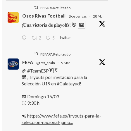
FEFAPA Retuiteado
Osos Rivas Football
@ososrivas
·
28 Mar
¡𝐔𝐧𝐚 𝐯𝐢𝐜𝐭𝐨𝐫𝐢𝐚 𝐝𝐞 𝐩𝐥𝐚𝐲𝐨𝐟𝐟𝐬! 👋
Twitter
2
5
FEFAPA Retuiteado
FEFA
@fefa_spain
·
9 Mar
🏈
#TeamESP
🇪🇸
🔜 ¡Tryouts por invitación para la
Selección U19 en
#Calatayud
!
📅 Domingo 15/03
🕤 9:30 h
📲
https://www.fefa.es/tryouts-para-la-
seleccion-nacional-junio...