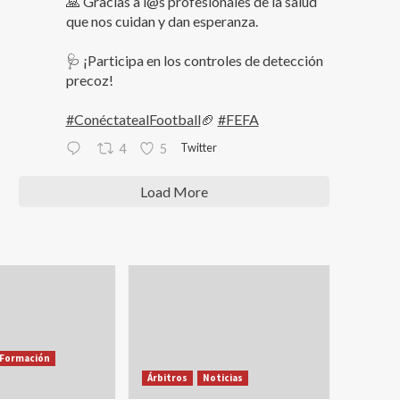
🙏 Gracias a l@s profesionales de la salud
que nos cuidan y dan esperanza.
🩺 ¡Participa en los controles de detección
precoz!
#ConéctatealFootball
🏈
#FEFA
Twitter
4
5
Load More
Formación
Árbitros
Noticias