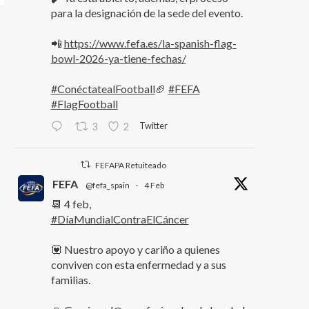
para la designación de la sede del evento.
📲
https://www.fefa.es/la-spanish-flag-
bowl-2026-ya-tiene-fechas/
#ConéctatealFootball
🏈
#FEFA
#FlagFootball
Twitter
3
2
FEFAPA Retuiteado
FEFA
@fefa_spain
·
4 Feb
📆 4 feb,
#DíaMundialContraElCáncer
💟 Nuestro apoyo y cariño a quienes
conviven con esta enfermedad y a sus
familias.