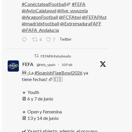
#ConéctatealFootball
🏈
#FEFA
@AytoCalatayud
@live_vuvuzela
@AragonFootball
@FCFAtwi
@FEFAPAst
@madridxfootball
@ExtremaduraFAFF
@FAFA_Andalucia
Twitter
4
7
FEFAPA Retuiteado
FEFA
@fefa_spain
·
10 Feb
🆕 ¡La
#SpanishFlagBowl2026
ya
tiene fechas! 🏈🇪🇸
🔹 Youth
📆 6 y 7 de junio
🔹 Open y Femenina
📆 13 y 14 de junio
✔️ Ya está abierto, además, el proceso