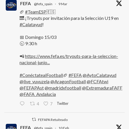
FEFA
@fefa_spain
·
9 Mar
🏈
#TeamESP
🇪🇸
🔜 ¡Tryouts por invitación para la Selección U19 en
#Calatayud
!
📅 Domingo 15/03
🕤 9:30 h
📲
https://www.fefa.es/tryouts-para-la-seleccion-
nacional-junio...
#ConéctatealFootball
🏈
#FEFA
@AytoCalatayud
@live_vuvuzela
@AragonFootball
@FCFAtwi
@FEFAPAst
@madridxfootball
@ExtremaduraFAFF
@FAFA_Andalucia
Twitter
4
7
FEFAPA Retuiteado
FEFA
@fefa_spain
·
10 Feb