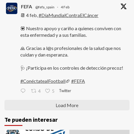
FEFA
@fefa_spain
·
4 Feb
📆 4 feb,
#DíaMundialContraElCáncer
💟 Nuestro apoyo y cariño a quienes conviven con
esta enfermedad y a sus familias.
🙏 Gracias a l@s profesionales de la salud que nos
cuidan y dan esperanza.
🩺 ¡Participa en los controles de detección precoz!
#ConéctatealFootball
🏈
#FEFA
Twitter
4
5
Load More
Te pueden interesar