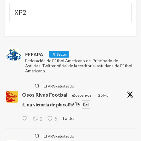
XP2
FEFAPA
Seguir
Federación de Fútbol Americano del Principado de
Asturias. Twitter oficial de la territorial asturiana de Fútbol
Americano.
FEFAPA Retuiteado
Osos Rivas Football
@ososrivas
·
28 Mar
¡𝐔𝐧𝐚 𝐯𝐢𝐜𝐭𝐨𝐫𝐢𝐚 𝐝𝐞 𝐩𝐥𝐚𝐲𝐨𝐟𝐟𝐬! 👋
Twitter
2
5
FEFAPA Retuiteado