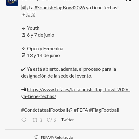
🆕 ¡La
#SpanishFlagBowl2026
ya tiene fechas!
🏈🇪🇸
🔹 Youth
📆 6 y 7 de junio
🔹 Open y Femenina
📆 13 y 14 de junio
✔️ Ya está abierto, además, el proceso para la
designación de la sede del evento.
📲
https://www.fefa.es/la-spanish-flag-bowl-2026-
ya-tiene-fechas/
#ConéctatealFootball
🏈
#FEFA
#FlagFootball
Twitter
3
2
FEFAPA Retuiteado