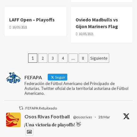
LAFF Open – Playoffs
Oviedo Madbulls vs
Gijon Mariners Flag
16/05/2021
16/05/2021
Paginación
1
2
3
4
…
8
Siguiente
de
entradas
FEFAPA
Seguir
Federación de Fútbol Americano del Principado de
Asturias. Twitter oficial de la territorial asturiana de Fútbol
Americano.
FEFAPA Retuiteado
Osos Rivas Football
@ososrivas
·
28 Mar
¡𝐔𝐧𝐚 𝐯𝐢𝐜𝐭𝐨𝐫𝐢𝐚 𝐝𝐞 𝐩𝐥𝐚𝐲𝐨𝐟𝐟𝐬! 👋