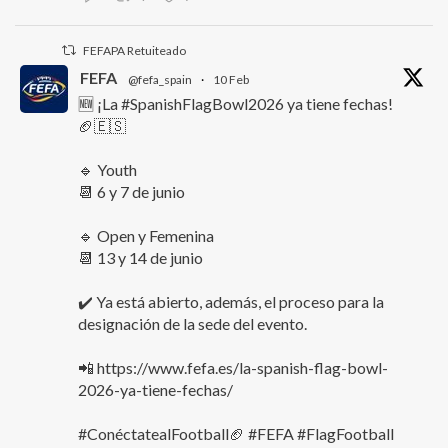
FEFAPA Retuiteado
FEFA
@fefa_spain
·
10 Feb
🆕 ¡La #SpanishFlagBowl2026 ya tiene fechas!
🏈🇪🇸
🔹 Youth
📆 6 y 7 de junio
🔹 Open y Femenina
📆 13 y 14 de junio
✔️ Ya está abierto, además, el proceso para la
designación de la sede del evento.
📲 https://www.fefa.es/la-spanish-flag-bowl-
2026-ya-tiene-fechas/
#ConéctatealFootball🏈 #FEFA #FlagFootball