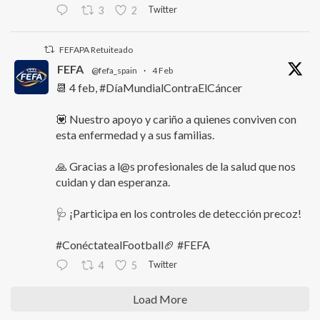
Twitter
3
2
FEFAPA Retuiteado
FEFA
@fefa_spain
·
4 Feb
📆 4 feb, #DíaMundialContraElCáncer
💟 Nuestro apoyo y cariño a quienes conviven con
esta enfermedad y a sus familias.
🙏 Gracias a l@s profesionales de la salud que nos
cuidan y dan esperanza.
🩺 ¡Participa en los controles de detección precoz!
#ConéctatealFootball🏈 #FEFA
Twitter
4
5
Load More