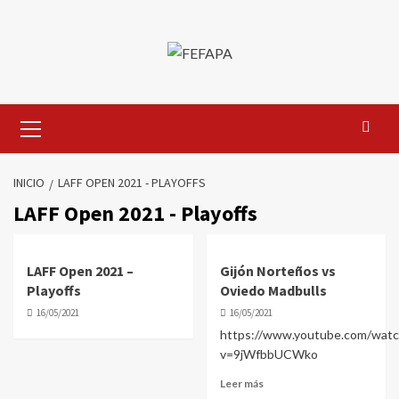
Saltar
al
contenido
Menú
primario
INICIO
LAFF OPEN 2021 - PLAYOFFS
LAFF Open 2021 - Playoffs
LAFF Open 2021 –
Gijón Norteños vs
Playoffs
Oviedo Madbulls
16/05/2021
16/05/2021
https://www.youtube.com/watc
v=9jWfbbUCWko
Leer más