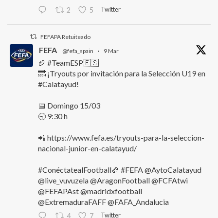
Twitter
2
5
FEFAPA Retuiteado
FEFA
@fefa_spain
·
9 Mar
🏈 #TeamESP🇪🇸
🔜 ¡Tryouts por invitación para la Selección U19 en
#Calatayud!
📅 Domingo 15/03
🕤 9:30 h
📲 https://www.fefa.es/tryouts-para-la-seleccion-
nacional-junior-en-calatayud/
#ConéctatealFootball🏈 #FEFA @AytoCalatayud
@live_vuvuzela @AragonFootball @FCFAtwi
@FEFAPAst @madridxfootball
@ExtremaduraFAFF @FAFA_Andalucia
Twitter
4
7