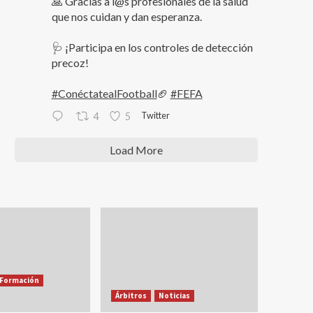
🙏 Gracias a l@s profesionales de la salud
que nos cuidan y dan esperanza.
🩺 ¡Participa en los controles de detección
precoz!
#ConéctatealFootball
🏈
#FEFA
Twitter
4
5
Load More
Formación
Árbitros
Noticias