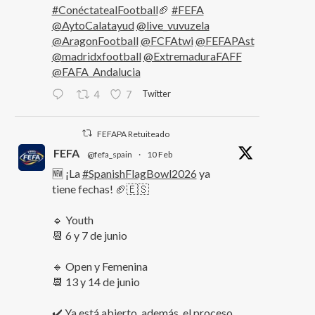
#ConéctatealFootball
🏈
#FEFA
@AytoCalatayud
@live_vuvuzela
@AragonFootball
@FCFAtwi
@FEFAPAst
@madridxfootball
@ExtremaduraFAFF
@FAFA_Andalucia
Twitter
4
7
FEFAPA Retuiteado
FEFA
@fefa_spain
·
10 Feb
🆕 ¡La
#SpanishFlagBowl2026
ya
tiene fechas! 🏈🇪🇸
🔹 Youth
📆 6 y 7 de junio
🔹 Open y Femenina
📆 13 y 14 de junio
✔️ Ya está abierto, además, el proceso