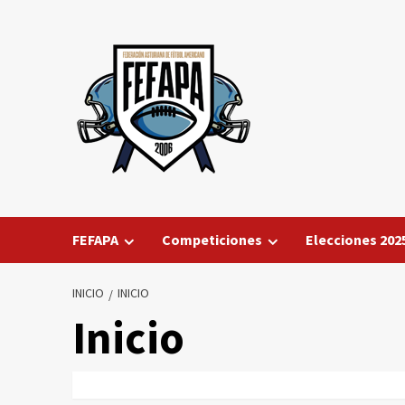
Saltar
al
contenido
FEFAPA
Competiciones
Elecciones 202
INICIO
INICIO
Inicio