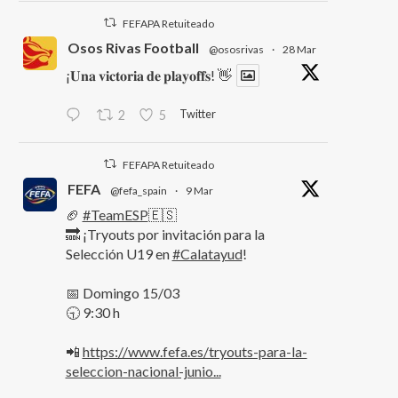
FEFAPA Retuiteado
Osos Rivas Football
@ososrivas
·
28 Mar
¡𝐔𝐧𝐚 𝐯𝐢𝐜𝐭𝐨𝐫𝐢𝐚 𝐝𝐞 𝐩𝐥𝐚𝐲𝐨𝐟𝐟𝐬! 👋
Twitter
2
5
FEFAPA Retuiteado
FEFA
@fefa_spain
·
9 Mar
🏈
#TeamESP
🇪🇸
🔜 ¡Tryouts por invitación para la
Selección U19 en
#Calatayud
!
📅 Domingo 15/03
🕤 9:30 h
📲
https://www.fefa.es/tryouts-para-la-
seleccion-nacional-junio...