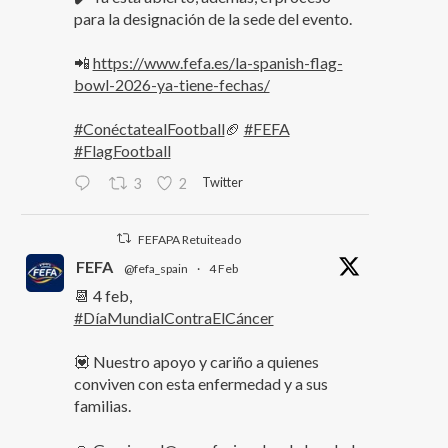
para la designación de la sede del evento.
📲
https://www.fefa.es/la-spanish-flag-
bowl-2026-ya-tiene-fechas/
#ConéctatealFootball
🏈
#FEFA
#FlagFootball
Twitter
3
2
FEFAPA Retuiteado
FEFA
@fefa_spain
·
4 Feb
📆 4 feb,
#DíaMundialContraElCáncer
💟 Nuestro apoyo y cariño a quienes
conviven con esta enfermedad y a sus
familias.