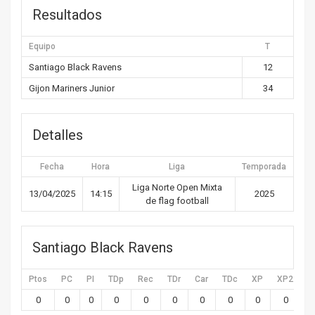
Resultados
Equipo
T
Santiago Black Ravens
12
Gijon Mariners Junior
34
Detalles
Fecha
Hora
Liga
Temporada
Liga Norte Open Mixta
13/04/2025
14:15
2025
de flag football
Santiago Black Ravens
Ptos
PC
PI
TDp
Rec
TDr
Car
TDc
XP
XP2
X
0
0
0
0
0
0
0
0
0
0