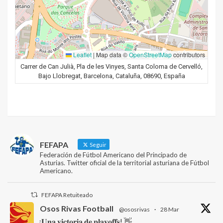
Leaflet
|
Map data ©
OpenStreetMap
contributors
Carrer de Can Julià, Pla de les Vinyes, Santa Coloma de Cervelló,
Bajo Llobregat, Barcelona, Cataluña, 08690, España
FEFAPA
Seguir
Federación de Fútbol Americano del Principado de
Asturias. Twitter oficial de la territorial asturiana de Fútbol
Americano.
FEFAPA Retuiteado
Osos Rivas Football
@ososrivas
·
28 Mar
¡𝐔𝐧𝐚 𝐯𝐢𝐜𝐭𝐨𝐫𝐢𝐚 𝐝𝐞 𝐩𝐥𝐚𝐲𝐨𝐟𝐟𝐬! 👋