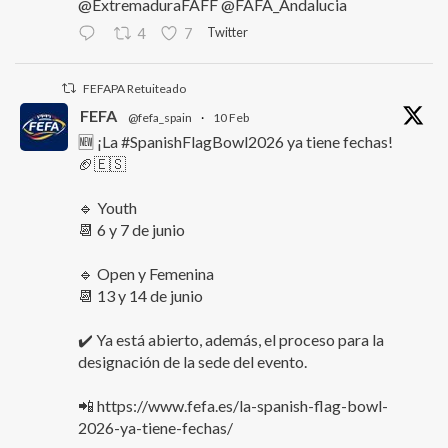
@ExtremaduraFAFF @FAFA_Andalucia
Twitter
4
7
FEFAPA Retuiteado
FEFA
@fefa_spain
·
10 Feb
🆕 ¡La #SpanishFlagBowl2026 ya tiene fechas!
🏈🇪🇸
🔹 Youth
📆 6 y 7 de junio
🔹 Open y Femenina
📆 13 y 14 de junio
✔️ Ya está abierto, además, el proceso para la
designación de la sede del evento.
📲 https://www.fefa.es/la-spanish-flag-bowl-
2026-ya-tiene-fechas/