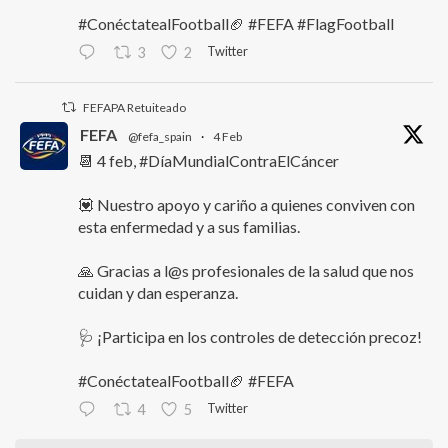
#ConéctatealFootball🏈 #FEFA #FlagFootball
Twitter
3
2
FEFAPA Retuiteado
FEFA
@fefa_spain
·
4 Feb
📆 4 feb, #DíaMundialContraElCáncer
💟 Nuestro apoyo y cariño a quienes conviven con
esta enfermedad y a sus familias.
🙏 Gracias a l@s profesionales de la salud que nos
cuidan y dan esperanza.
🩺 ¡Participa en los controles de detección precoz!
#ConéctatealFootball🏈 #FEFA
Twitter
4
5