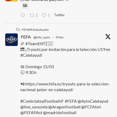
Twitter
2
5
FEFAPA Retuiteado
FEFA
@fefa_spain
·
9 Mar
🏈 #TeamESP🇪🇸
🔜 ¡Tryouts por invitación para la Selección U19 en
#Calatayud!
📅 Domingo 15/03
🕤 9:30 h
📲 https://www.fefa.es/tryouts-para-la-seleccion-
nacional-junior-en-calatayud/
#ConéctatealFootball🏈 #FEFA @AytoCalatayud
@live_vuvuzela @AragonFootball @FCFAtwi
@FEFAPAst @madridxfootball