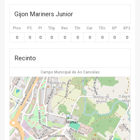
Gijon Mariners Junior
Ptos
PC
PI
TDp
Rec
TDr
Car
TDc
XP
XP2
X
0
0
0
0
0
0
0
0
0
0
Recinto
Campo Municipal de As Cancelas