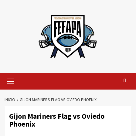
Saltar
al
contenido
Menú
primario
INICIO
GIJON MARINERS FLAG VS OVIEDO PHOENIX
Gijon Mariners Flag vs Oviedo
Phoenix