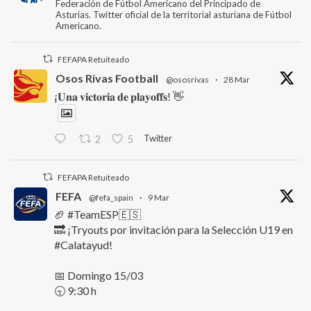
Federación de Fútbol Americano del Principado de
Asturias. Twitter oficial de la territorial asturiana de Fútbol
Americano.
FEFAPA Retuiteado
Osos Rivas Football
@ososrivas
·
28 Mar
¡𝐔𝐧𝐚 𝐯𝐢𝐜𝐭𝐨𝐫𝐢𝐚 𝐝𝐞 𝐩𝐥𝐚𝐲𝐨𝐟𝐟𝐬! 👋
Twitter
2
5
FEFAPA Retuiteado
FEFA
@fefa_spain
·
9 Mar
🏈 #TeamESP🇪🇸
🔜 ¡Tryouts por invitación para la Selección U19 en
#Calatayud!
📅 Domingo 15/03
🕤 9:30 h