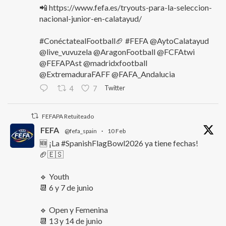
📲 https://www.fefa.es/tryouts-para-la-seleccion-
nacional-junior-en-calatayud/
#ConéctatealFootball🏈 #FEFA @AytoCalatayud
@live_vuvuzela @AragonFootball @FCFAtwi
@FEFAPAst @madridxfootball
@ExtremaduraFAFF @FAFA_Andalucia
Twitter
4
7
FEFAPA Retuiteado
FEFA
@fefa_spain
·
10 Feb
🆕 ¡La #SpanishFlagBowl2026 ya tiene fechas!
🏈🇪🇸
🔹 Youth
📆 6 y 7 de junio
🔹 Open y Femenina
📆 13 y 14 de junio