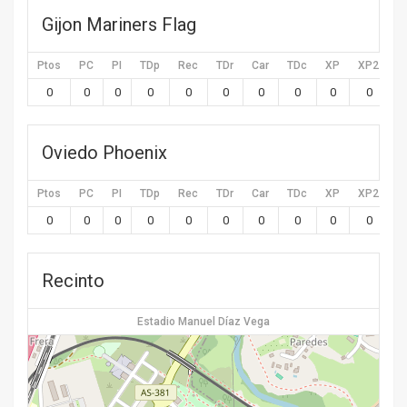
Gijon Mariners Flag
Ptos
PC
PI
TDp
Rec
TDr
Car
TDc
XP
XP2
X
0
0
0
0
0
0
0
0
0
0
Oviedo Phoenix
Ptos
PC
PI
TDp
Rec
TDr
Car
TDc
XP
XP2
X
0
0
0
0
0
0
0
0
0
0
Recinto
Estadio Manuel Díaz Vega