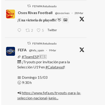
FEFAPA Retuiteado
Osos Rivas Football
@ososrivas
·
28 Mar
¡𝐔𝐧𝐚 𝐯𝐢𝐜𝐭𝐨𝐫𝐢𝐚 𝐝𝐞 𝐩𝐥𝐚𝐲𝐨𝐟𝐟𝐬! 👋
Twitter
2
5
FEFAPA Retuiteado
FEFA
@fefa_spain
·
9 Mar
🏈
#TeamESP
🇪🇸
🔜 ¡Tryouts por invitación para la
Selección U19 en
#Calatayud
!
📅 Domingo 15/03
🕤 9:30 h
📲
https://www.fefa.es/tryouts-para-la-
seleccion-nacional-junio...