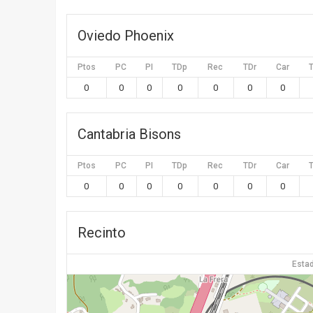
Oviedo Phoenix
Ptos
PC
PI
TDp
Rec
TDr
Car
0
0
0
0
0
0
0
Cantabria Bisons
Ptos
PC
PI
TDp
Rec
TDr
Car
0
0
0
0
0
0
0
Recinto
Estad