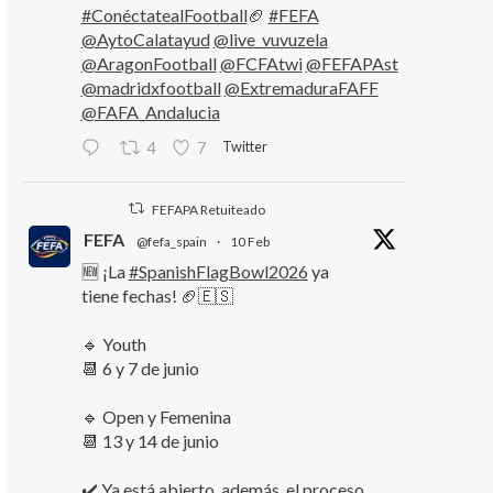
#ConéctatealFootball
🏈
#FEFA
@AytoCalatayud
@live_vuvuzela
@AragonFootball
@FCFAtwi
@FEFAPAst
@madridxfootball
@ExtremaduraFAFF
@FAFA_Andalucia
Twitter
4
7
FEFAPA Retuiteado
FEFA
@fefa_spain
·
10 Feb
🆕 ¡La
#SpanishFlagBowl2026
ya
tiene fechas! 🏈🇪🇸
🔹 Youth
📆 6 y 7 de junio
🔹 Open y Femenina
📆 13 y 14 de junio
✔️ Ya está abierto, además, el proceso