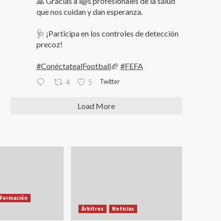
🙏 Gracias a l@s profesionales de la salud
que nos cuidan y dan esperanza.
🩺 ¡Participa en los controles de detección
precoz!
#ConéctatealFootball
🏈
#FEFA
Twitter
4
5
Load More
Formación
Árbitros
Noticias