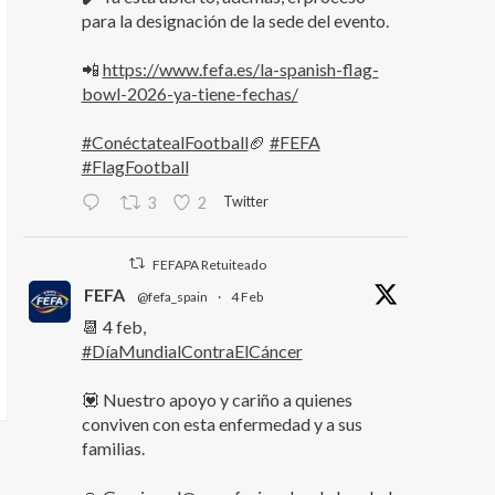
para la designación de la sede del evento.
📲
https://www.fefa.es/la-spanish-flag-
bowl-2026-ya-tiene-fechas/
#ConéctatealFootball
🏈
#FEFA
#FlagFootball
Twitter
3
2
FEFAPA Retuiteado
FEFA
@fefa_spain
·
4 Feb
📆 4 feb,
#DíaMundialContraElCáncer
💟 Nuestro apoyo y cariño a quienes
conviven con esta enfermedad y a sus
familias.