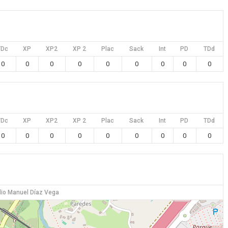
TDc
XP
XP2
XP 2
Plac
Sack
Int
PD
TDd
0
0
0
0
0
0
0
0
0
TDc
XP
XP2
XP 2
Plac
Sack
Int
PD
TDd
0
0
0
0
0
0
0
0
0
io Manuel Díaz Vega