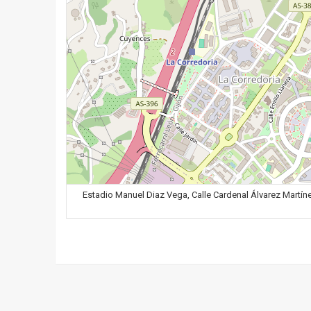
Estadio Manuel Diaz Vega, Calle Cardenal Álvarez Martínez