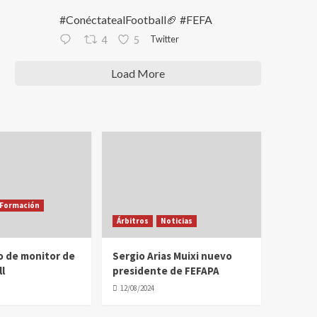
#ConéctatealFootball🏈 #FEFA
Twitter
4
5
Load More
Formación
Árbitros
Noticias
o de monitor de
Sergio Arias Muixi nuevo
l
presidente de FEFAPA
12/08/2024