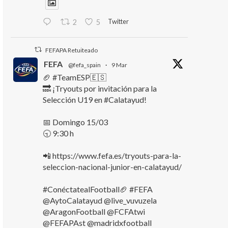
Twitter
2
5
FEFAPA Retuiteado
FEFA
@fefa_spain
·
9 Mar
🏈 #TeamESP🇪🇸
🔜 ¡Tryouts por invitación para la
Selección U19 en #Calatayud!
📅 Domingo 15/03
🕤 9:30 h
📲 https://www.fefa.es/tryouts-para-la-
seleccion-nacional-junior-en-calatayud/
#ConéctatealFootball🏈 #FEFA
@AytoCalatayud @live_vuvuzela
@AragonFootball @FCFAtwi
@FEFAPAst @madridxfootball