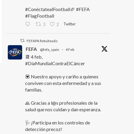
#ConéctatealFootball🏈 #FEFA
#FlagFootball
Twitter
3
2
FEFAPA Retuiteado
FEFA
@fefa_spain
·
4 Feb
📆 4 feb,
#DíaMundialContraElCáncer
💟 Nuestro apoyo y cariño a quienes
conviven con esta enfermedad y a sus
familias.
🙏 Gracias a l@s profesionales de la
salud que nos cuidan y dan esperanza.
🩺 ¡Participa en los controles de
detección precoz!