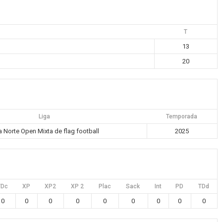
T
13
20
Liga
Temporada
a Norte Open Mixta de flag football
2025
TDc
XP
XP2
XP 2
Plac
Sack
Int
PD
TDd
0
0
0
0
0
0
0
0
0