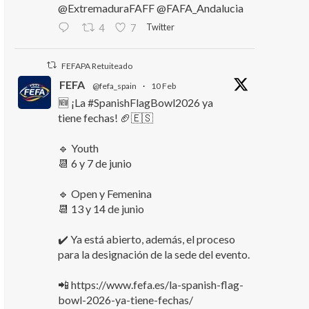
@ExtremaduraFAFF @FAFA_Andalucia
Twitter
4
7
FEFAPA Retuiteado
FEFA
@fefa_spain
·
10 Feb
🆕 ¡La #SpanishFlagBowl2026 ya
tiene fechas! 🏈🇪🇸
🔹 Youth
📆 6 y 7 de junio
🔹 Open y Femenina
📆 13 y 14 de junio
✔️ Ya está abierto, además, el proceso
para la designación de la sede del evento.
📲 https://www.fefa.es/la-spanish-flag-
bowl-2026-ya-tiene-fechas/