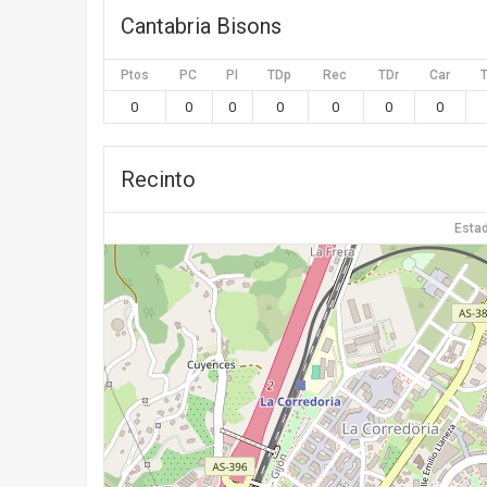
Cantabria Bisons
Ptos
PC
PI
TDp
Rec
TDr
Car
0
0
0
0
0
0
0
Recinto
Estad