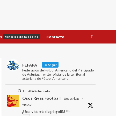
s
Contacto
Noticias de la página
FEFAPA
Seguir
Federación de Fútbol Americano del Principado
de Asturias. Twitter oficial de la territorial
asturiana de Fútbol Americano.
FEFAPA Retuiteado
Osos Rivas Football
@ososrivas
·
28 Mar
¡𝐔𝐧𝐚 𝐯𝐢𝐜𝐭𝐨𝐫𝐢𝐚 𝐝𝐞 𝐩𝐥𝐚𝐲𝐨𝐟𝐟𝐬! 👋