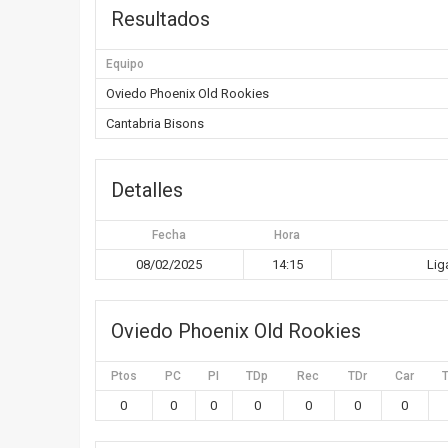
Resultados
Equipo
Oviedo Phoenix Old Rookies
Cantabria Bisons
Detalles
Fecha
Hora
08/02/2025
14:15
Lig
Oviedo Phoenix Old Rookies
Ptos
PC
PI
TDp
Rec
TDr
Car
0
0
0
0
0
0
0