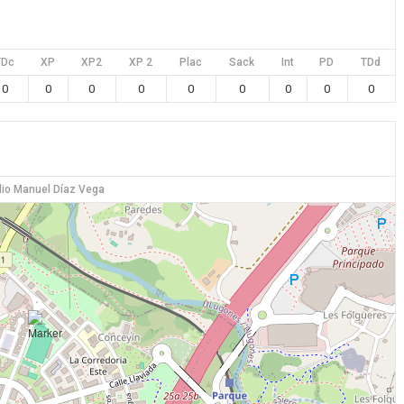
TDc
XP
XP2
XP 2
Plac
Sack
Int
PD
TDd
0
0
0
0
0
0
0
0
0
io Manuel Díaz Vega