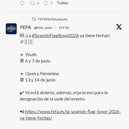
Twitter
4
7
FEFAPA Retuiteado
FEFA
@fefa_spain
·
10 Feb
🆕 ¡La
#SpanishFlagBowl2026
ya tiene fechas!
🏈🇪🇸
🔹 Youth
📆 6 y 7 de junio
🔹 Open y Femenina
📆 13 y 14 de junio
✔️ Ya está abierto, además, el proceso para la
designación de la sede del evento.
📲
https://www.fefa.es/la-spanish-flag-bowl-2026-
ya-tiene-fechas/