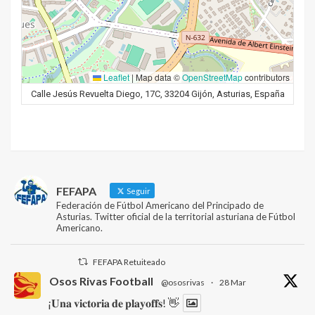
Leaflet
|
Map data ©
OpenStreetMap
contributors
Calle Jesús Revuelta Diego, 17C, 33204 Gijón, Asturias, España
FEFAPA
Seguir
Federación de Fútbol Americano del Principado de
Asturias. Twitter oficial de la territorial asturiana de Fútbol
Americano.
FEFAPA Retuiteado
Osos Rivas Football
@ososrivas
·
28 Mar
¡𝐔𝐧𝐚 𝐯𝐢𝐜𝐭𝐨𝐫𝐢𝐚 𝐝𝐞 𝐩𝐥𝐚𝐲𝐨𝐟𝐟𝐬! 👋