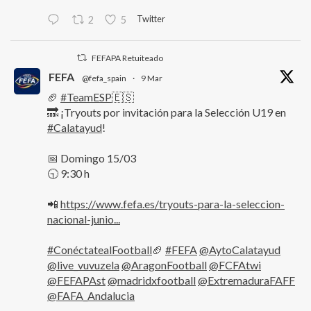
Twitter
2
5
FEFAPA Retuiteado
FEFA
@fefa_spain
·
9 Mar
🏈
#TeamESP
🇪🇸
🔜 ¡Tryouts por invitación para la Selección U19 en
#Calatayud
!
📅 Domingo 15/03
🕤 9:30 h
📲
https://www.fefa.es/tryouts-para-la-seleccion-
nacional-junio...
#ConéctatealFootball
🏈
#FEFA
@AytoCalatayud
@live_vuvuzela
@AragonFootball
@FCFAtwi
@FEFAPAst
@madridxfootball
@ExtremaduraFAFF
@FAFA_Andalucia