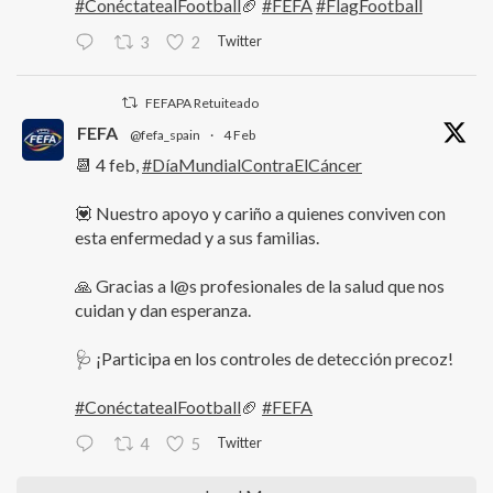
#ConéctatealFootball
🏈
#FEFA
#FlagFootball
Twitter
3
2
FEFAPA Retuiteado
FEFA
@fefa_spain
·
4 Feb
📆 4 feb,
#DíaMundialContraElCáncer
💟 Nuestro apoyo y cariño a quienes conviven con
esta enfermedad y a sus familias.
🙏 Gracias a l@s profesionales de la salud que nos
cuidan y dan esperanza.
🩺 ¡Participa en los controles de detección precoz!
#ConéctatealFootball
🏈
#FEFA
Twitter
4
5