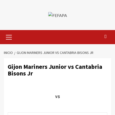
Saltar
al
contenido
Menú
primario
INICIO
GIJON MARINERS JUNIOR VS CANTABRIA BISONS JR
Gijon Mariners Junior vs Cantabria
Bisons Jr
vs