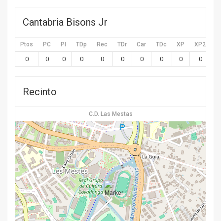
Cantabria Bisons Jr
Ptos
PC
PI
TDp
Rec
TDr
Car
TDc
XP
XP2
X
0
0
0
0
0
0
0
0
0
0
Recinto
C.D. Las Mestas