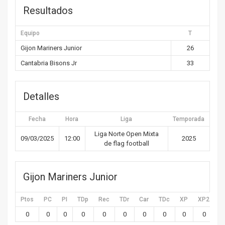
Resultados
Equipo
T
Gijon Mariners Junior
26
Cantabria Bisons Jr
33
Detalles
Fecha
Hora
Liga
Temporada
Liga Norte Open Mixta
09/03/2025
12:00
2025
de flag football
Gijon Mariners Junior
Ptos
PC
PI
TDp
Rec
TDr
Car
TDc
XP
XP2
X
0
0
0
0
0
0
0
0
0
0