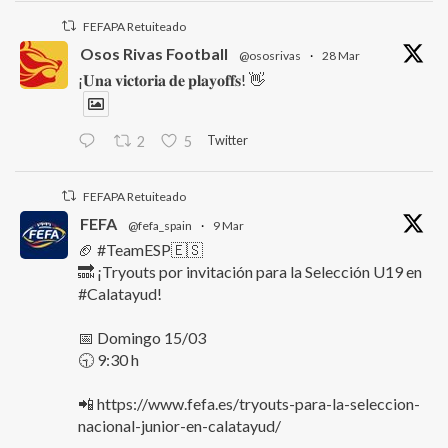
FEFAPA Retuiteado
Osos Rivas Football
@ososrivas
·
28 Mar
¡𝐔𝐧𝐚 𝐯𝐢𝐜𝐭𝐨𝐫𝐢𝐚 𝐝𝐞 𝐩𝐥𝐚𝐲𝐨𝐟𝐟𝐬! 👋
Twitter
2
5
FEFAPA Retuiteado
FEFA
@fefa_spain
·
9 Mar
🏈 #TeamESP🇪🇸
🔜 ¡Tryouts por invitación para la Selección U19 en
#Calatayud!
📅 Domingo 15/03
🕤 9:30 h
📲 https://www.fefa.es/tryouts-para-la-seleccion-
nacional-junior-en-calatayud/