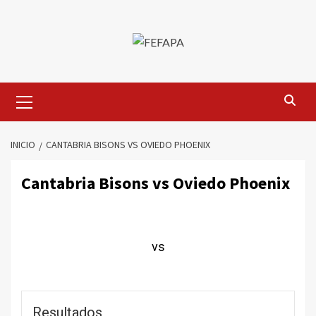
Saltar
al
contenido
Menú
primario
INICIO
CANTABRIA BISONS VS OVIEDO PHOENIX
Cantabria Bisons vs Oviedo Phoenix
vs
Resultados