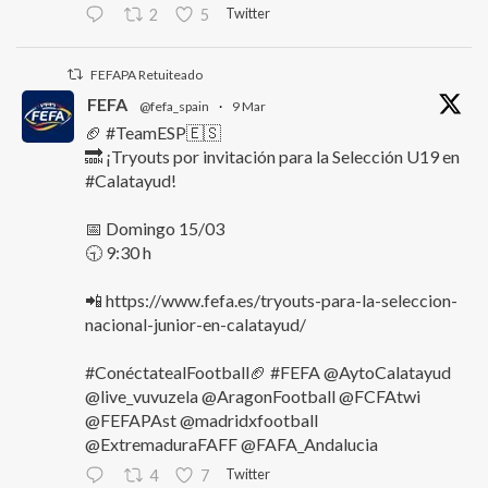
Twitter
2
5
FEFAPA Retuiteado
FEFA
@fefa_spain
·
9 Mar
🏈 #TeamESP🇪🇸
🔜 ¡Tryouts por invitación para la Selección U19 en
#Calatayud!
📅 Domingo 15/03
🕤 9:30 h
📲 https://www.fefa.es/tryouts-para-la-seleccion-
nacional-junior-en-calatayud/
#ConéctatealFootball🏈 #FEFA @AytoCalatayud
@live_vuvuzela @AragonFootball @FCFAtwi
@FEFAPAst @madridxfootball
@ExtremaduraFAFF @FAFA_Andalucia
Twitter
4
7