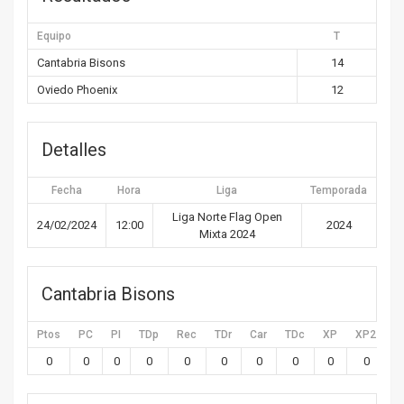
Equipo
T
Cantabria Bisons
14
Oviedo Phoenix
12
Detalles
Fecha
Hora
Liga
Temporada
Liga Norte Flag Open
24/02/2024
12:00
2024
Mixta 2024
Cantabria Bisons
Ptos
PC
PI
TDp
Rec
TDr
Car
TDc
XP
XP2
X
0
0
0
0
0
0
0
0
0
0