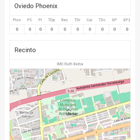
Oviedo Phoenix
Ptos
PC
PI
TDp
Rec
TDr
Car
TDc
XP
XP2
X
0
0
0
0
0
0
0
0
0
0
Recinto
IMD Ruth Beitia