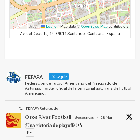
Leaflet
|
Map data ©
OpenStreetMap
contributors
Av. del Deporte, 12, 39011 Santander, Cantabria, España
FEFAPA
Seguir
Federación de Fútbol Americano del Principado de
Asturias. Twitter oficial de la territorial asturiana de Fútbol
Americano.
FEFAPA Retuiteado
Osos Rivas Football
@ososrivas
·
28 Mar
¡𝐔𝐧𝐚 𝐯𝐢𝐜𝐭𝐨𝐫𝐢𝐚 𝐝𝐞 𝐩𝐥𝐚𝐲𝐨𝐟𝐟𝐬! 👋