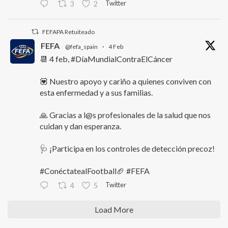
Twitter
3
2
FEFAPA Retuiteado
FEFA
@fefa_spain
·
4 Feb
📆 4 feb, #DíaMundialContraElCáncer
💟 Nuestro apoyo y cariño a quienes conviven con
esta enfermedad y a sus familias.
🙏 Gracias a l@s profesionales de la salud que nos
cuidan y dan esperanza.
🩺 ¡Participa en los controles de detección precoz!
#ConéctatealFootball🏈 #FEFA
Twitter
4
5
Load More