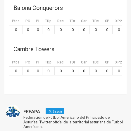
Baiona Conquerors
Ptos
PC
PI
TDp
Rec
TDr
Car
TDc
XP
XP2
X
0
0
0
0
0
0
0
0
0
0
Cambre Towers
Ptos
PC
PI
TDp
Rec
TDr
Car
TDc
XP
XP2
X
0
0
0
0
0
0
0
0
0
0
FEFAPA
Seguir
Federación de Fútbol Americano del Principado de
Asturias. Twitter oficial de la territorial asturiana de Fútbol
Americano.