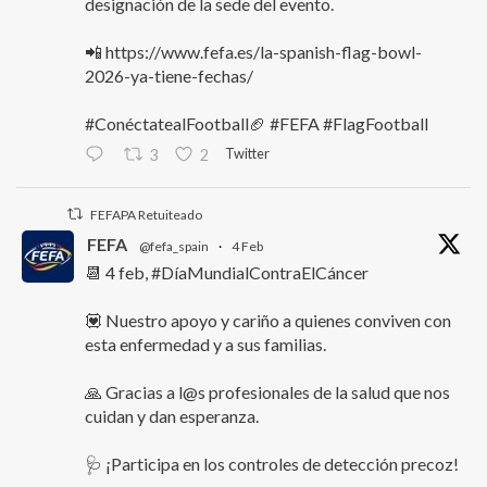
designación de la sede del evento.
📲 https://www.fefa.es/la-spanish-flag-bowl-
2026-ya-tiene-fechas/
#ConéctatealFootball🏈 #FEFA #FlagFootball
Twitter
3
2
FEFAPA Retuiteado
FEFA
@fefa_spain
·
4 Feb
📆 4 feb, #DíaMundialContraElCáncer
💟 Nuestro apoyo y cariño a quienes conviven con
esta enfermedad y a sus familias.
🙏 Gracias a l@s profesionales de la salud que nos
cuidan y dan esperanza.
🩺 ¡Participa en los controles de detección precoz!