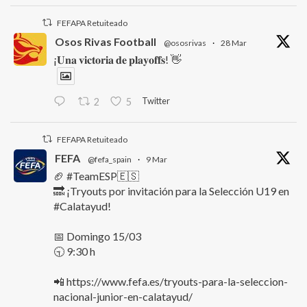
FEFAPA Retuiteado
Osos Rivas Football
@ososrivas
·
28 Mar
¡𝐔𝐧𝐚 𝐯𝐢𝐜𝐭𝐨𝐫𝐢𝐚 𝐝𝐞 𝐩𝐥𝐚𝐲𝐨𝐟𝐟𝐬! 👋
Twitter
2
5
FEFAPA Retuiteado
FEFA
@fefa_spain
·
9 Mar
🏈 #TeamESP🇪🇸
🔜 ¡Tryouts por invitación para la Selección U19 en
#Calatayud!
📅 Domingo 15/03
🕤 9:30 h
📲 https://www.fefa.es/tryouts-para-la-seleccion-
nacional-junior-en-calatayud/