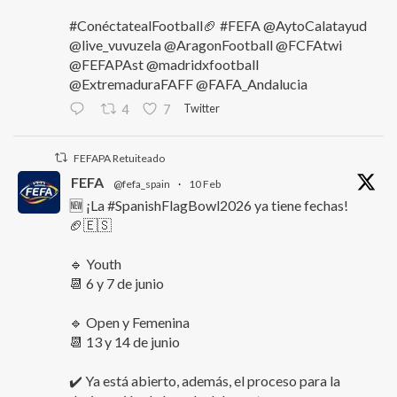
#ConéctatealFootball🏈 #FEFA @AytoCalatayud
@live_vuvuzela @AragonFootball @FCFAtwi
@FEFAPAst @madridxfootball
@ExtremaduraFAFF @FAFA_Andalucia
Twitter
4
7
FEFAPA Retuiteado
FEFA
@fefa_spain
·
10 Feb
🆕 ¡La #SpanishFlagBowl2026 ya tiene fechas!
🏈🇪🇸
🔹 Youth
📆 6 y 7 de junio
🔹 Open y Femenina
📆 13 y 14 de junio
✔️ Ya está abierto, además, el proceso para la