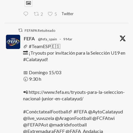
Twitter
2
5
FEFAPA Retuiteado
FEFA
@fefa_spain
·
9 Mar
🏈 #TeamESP🇪🇸
🔜 ¡Tryouts por invitación para la Selección U19 en
#Calatayud!
📅 Domingo 15/03
🕤 9:30 h
📲 https://www.fefa.es/tryouts-para-la-seleccion-
nacional-junior-en-calatayud/
#ConéctatealFootball🏈 #FEFA @AytoCalatayud
@live_vuvuzela @AragonFootball @FCFAtwi
@FEFAPAst @madridxfootball
@ExtremaduraFAFF @FAFA_Andalucia