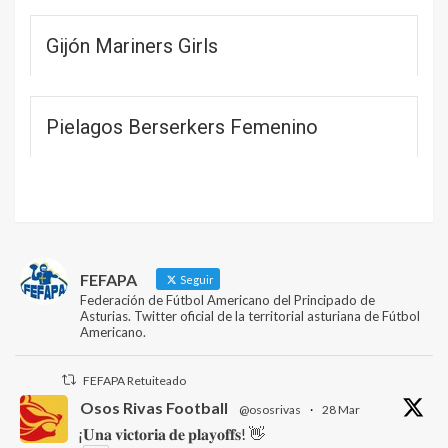
Gijón Mariners Girls
Pielagos Berserkers Femenino
FEFAPA
Seguir
Federación de Fútbol Americano del Principado de
Asturias. Twitter oficial de la territorial asturiana de Fútbol
Americano.
FEFAPA Retuiteado
Osos Rivas Football
@ososrivas
·
28 Mar
¡𝐔𝐧𝐚 𝐯𝐢𝐜𝐭𝐨𝐫𝐢𝐚 𝐝𝐞 𝐩𝐥𝐚𝐲𝐨𝐟𝐟𝐬! 👋