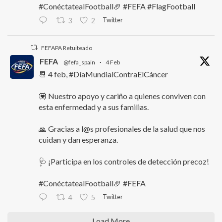
#ConéctatealFootball🏈 #FEFA #FlagFootball
Twitter
3
2
FEFAPA Retuiteado
FEFA
@fefa_spain
·
4 Feb
📆 4 feb, #DíaMundialContraElCáncer
💟 Nuestro apoyo y cariño a quienes conviven con
esta enfermedad y a sus familias.
🙏 Gracias a l@s profesionales de la salud que nos
cuidan y dan esperanza.
🩺 ¡Participa en los controles de detección precoz!
#ConéctatealFootball🏈 #FEFA
Twitter
4
5
Load More