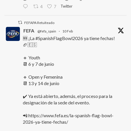
Twitter
4
7
FEFAPA Retuiteado
FEFA
@fefa_spain
·
10 Feb
🆕 ¡La #SpanishFlagBowl2026 ya tiene fechas!
🏈🇪🇸
🔹 Youth
📆 6 y 7 de junio
🔹 Open y Femenina
📆 13 y 14 de junio
✔️ Ya está abierto, además, el proceso para la
designación de la sede del evento.
📲 https://www.fefa.es/la-spanish-flag-bowl-
2026-ya-tiene-fechas/