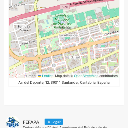
Leaflet
|
Map data ©
OpenStreetMap
contributors
Av. del Deporte, 12, 39011 Santander, Cantabria, España
FEFAPA
Seguir
Federación de Fútbol Americano del Principado de