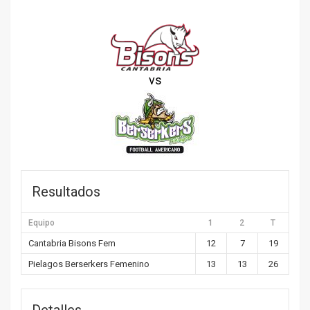
vs
Resultados
Equipo
1
2
T
Cantabria Bisons Fem
12
7
19
Pielagos Berserkers Femenino
13
13
26