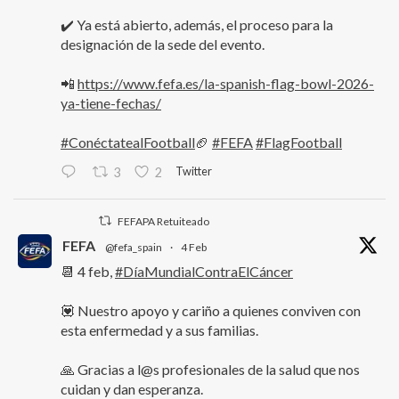
✔️ Ya está abierto, además, el proceso para la
designación de la sede del evento.
📲
https://www.fefa.es/la-spanish-flag-bowl-2026-
ya-tiene-fechas/
#ConéctatealFootball
🏈
#FEFA
#FlagFootball
Twitter
3
2
FEFAPA Retuiteado
FEFA
@fefa_spain
·
4 Feb
📆 4 feb,
#DíaMundialContraElCáncer
💟 Nuestro apoyo y cariño a quienes conviven con
esta enfermedad y a sus familias.
🙏 Gracias a l@s profesionales de la salud que nos
cuidan y dan esperanza.