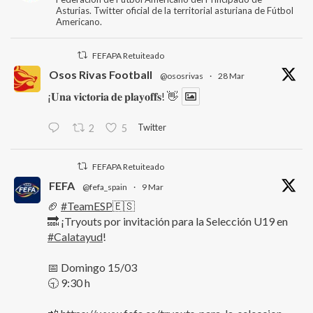
Asturias. Twitter oficial de la territorial asturiana de Fútbol
Americano.
FEFAPA Retuiteado
Osos Rivas Football
@ososrivas
·
28 Mar
¡𝐔𝐧𝐚 𝐯𝐢𝐜𝐭𝐨𝐫𝐢𝐚 𝐝𝐞 𝐩𝐥𝐚𝐲𝐨𝐟𝐟𝐬! 👋
Twitter
2
5
FEFAPA Retuiteado
FEFA
@fefa_spain
·
9 Mar
🏈
#TeamESP
🇪🇸
🔜 ¡Tryouts por invitación para la Selección U19 en
#Calatayud
!
📅 Domingo 15/03
🕤 9:30 h