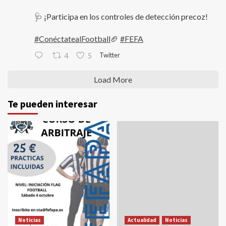
🩺 ¡Participa en los controles de detección precoz!
#ConéctatealFootball
🏈
#FEFA
Twitter
4
5
Load More
Te pueden interesar
Noticias
Actualidad
Noticias