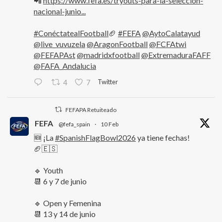
📲
https://www.fefa.es/tryouts-para-la-seleccion-
nacional-junio...
#ConéctatealFootball
🏈
#FEFA
@AytoCalatayud
@live_vuvuzela
@AragonFootball
@FCFAtwi
@FEFAPAst
@madridxfootball
@ExtremaduraFAFF
@FAFA_Andalucia
Twitter
4
7
FEFAPA Retuiteado
FEFA
@fefa_spain
·
10 Feb
🆕 ¡La
#SpanishFlagBowl2026
ya tiene fechas!
🏈🇪🇸
🔹 Youth
📆 6 y 7 de junio
🔹 Open y Femenina
📆 13 y 14 de junio