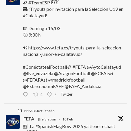
🏈 #TeamESP🇪🇸
🔜 ¡Tryouts por invitación para la Selección U19 en
#Calatayud!
📅 Domingo 15/03
🕤 9:30 h
📲 https://www.fefa.es/tryouts-para-la-seleccion-
nacional-junior-en-calatayud/
#ConéctatealFootball🏈 #FEFA @AytoCalatayud
@live_vuvuzela @AragonFootball @FCFAtwi
@FEFAPAst @madridxfootball
@ExtremaduraFAFF @FAFA_Andalucia
Twitter
4
7
FEFAPA Retuiteado
FEFA
@fefa_spain
·
10 Feb
🆕 ¡La #SpanishFlagBowl2026 ya tiene fechas!