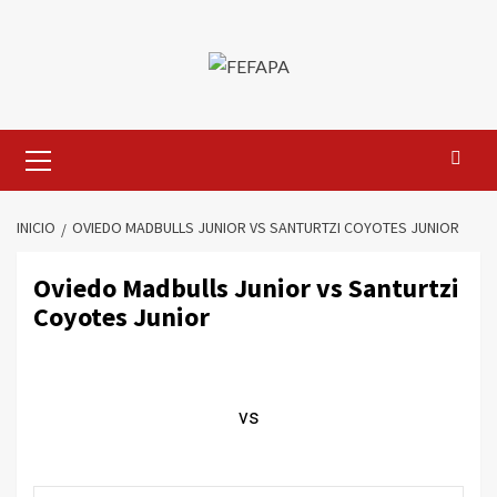
Saltar
al
contenido
Menú
primario
INICIO
OVIEDO MADBULLS JUNIOR VS SANTURTZI COYOTES JUNIOR
Oviedo Madbulls Junior vs Santurtzi
Coyotes Junior
vs