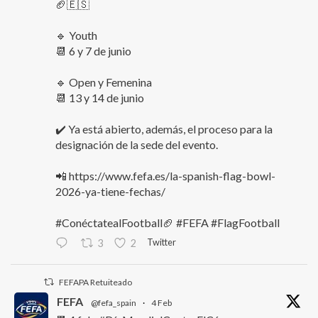
🏈🇪🇸
🔹 Youth
📆 6 y 7 de junio
🔹 Open y Femenina
📆 13 y 14 de junio
✔️ Ya está abierto, además, el proceso para la
designación de la sede del evento.
📲 https://www.fefa.es/la-spanish-flag-bowl-
2026-ya-tiene-fechas/
#ConéctatealFootball🏈 #FEFA #FlagFootball
Twitter
3
2
FEFAPA Retuiteado
FEFA
@fefa_spain
·
4 Feb