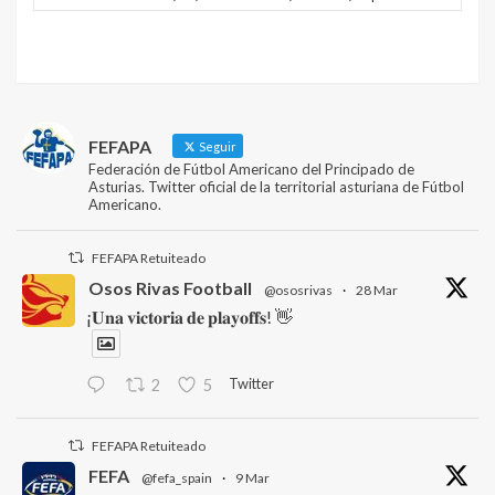
FEFAPA
Seguir
Federación de Fútbol Americano del Principado de
Asturias. Twitter oficial de la territorial asturiana de Fútbol
Americano.
FEFAPA Retuiteado
Osos Rivas Football
@ososrivas
·
28 Mar
¡𝐔𝐧𝐚 𝐯𝐢𝐜𝐭𝐨𝐫𝐢𝐚 𝐝𝐞 𝐩𝐥𝐚𝐲𝐨𝐟𝐟𝐬! 👋
Twitter
2
5
FEFAPA Retuiteado
FEFA
@fefa_spain
·
9 Mar