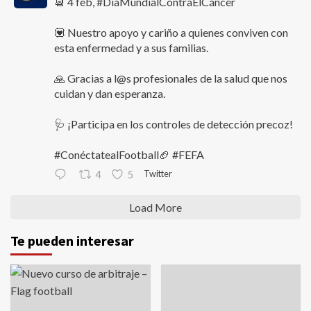
📆 4 feb, #DíaMundialContraElCáncer
💟 Nuestro apoyo y cariño a quienes conviven con
esta enfermedad y a sus familias.
🙏 Gracias a l@s profesionales de la salud que nos
cuidan y dan esperanza.
🩺 ¡Participa en los controles de detección precoz!
#ConéctatealFootball🏈 #FEFA
Twitter
4
5
Load More
Te pueden interesar