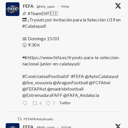
FEFA
@fefa_spain
·
9 Mar
🏈 #TeamESP🇪🇸
🔜 ¡Tryouts por invitación para la Selección U19 en
#Calatayud!
📅 Domingo 15/03
🕤 9:30 h
📲 https://www.fefa.es/tryouts-para-la-seleccion-
nacional-junior-en-calatayud/
#ConéctatealFootball🏈 #FEFA @AytoCalatayud
@live_vuvuzela @AragonFootball @FCFAtwi
@FEFAPAst @madridxfootball
@ExtremaduraFAFF @FAFA_Andalucia
Twitter
4
7
FEFAPA Retuiteado
FEFA
@fefa_spain
·
10 Feb