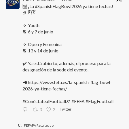
🆕 ¡La #SpanishFlagBowl2026 ya tiene fechas!
🏈🇪🇸
🔹 Youth
📆 6 y 7 de junio
🔹 Open y Femenina
📆 13 y 14 de junio
✔️ Ya está abierto, además, el proceso para la
designación de la sede del evento.
📲 https://www.fefa.es/la-spanish-flag-bowl-
2026-ya-tiene-fechas/
#ConéctatealFootball🏈 #FEFA #FlagFootball
Twitter
3
2
FEFAPA Retuiteado