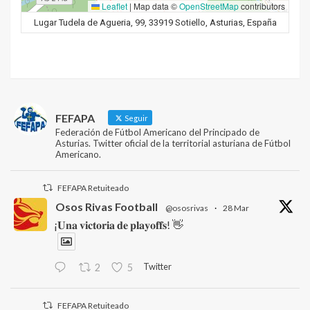
Leaflet
|
Map data ©
OpenStreetMap
contributors
Lugar Tudela de Agueria, 99, 33919 Sotiello, Asturias, España
FEFAPA
Seguir
Federación de Fútbol Americano del Principado de
Asturias. Twitter oficial de la territorial asturiana de Fútbol
Americano.
FEFAPA Retuiteado
Osos Rivas Football
@ososrivas
·
28 Mar
¡𝐔𝐧𝐚 𝐯𝐢𝐜𝐭𝐨𝐫𝐢𝐚 𝐝𝐞 𝐩𝐥𝐚𝐲𝐨𝐟𝐟𝐬! 👋
Twitter
2
5
FEFAPA Retuiteado