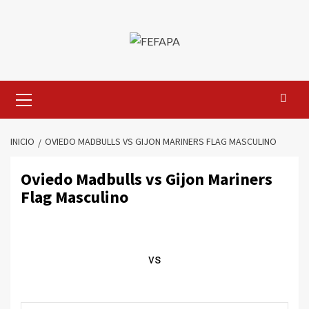
Saltar
al
contenido
Menú
primario
INICIO
OVIEDO MADBULLS VS GIJON MARINERS FLAG MASCULINO
Oviedo Madbulls vs Gijon Mariners
Flag Masculino
vs