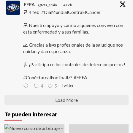
FEFA
@fefa_spain
·
4 Feb
📆 4 feb, #DíaMundialContraElCáncer
💟 Nuestro apoyo y cariño a quienes conviven con
esta enfermedad y a sus familias.
🙏 Gracias a l@s profesionales de la salud que nos
cuidan y dan esperanza.
🩺 ¡Participa en los controles de detección precoz!
#ConéctatealFootball🏈 #FEFA
Twitter
4
5
Load More
Te pueden interesar