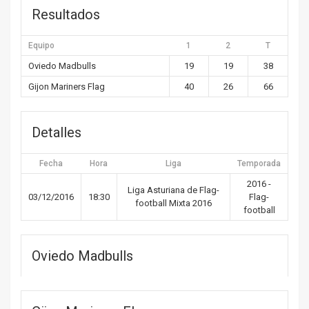
Resultados
Equipo
1
2
T
Oviedo Madbulls
19
19
38
Gijon Mariners Flag
40
26
66
Detalles
Fecha
Hora
Liga
Temporada
2016 -
Liga Asturiana de Flag-
03/12/2016
18:30
Flag-
football Mixta 2016
football
Oviedo Madbulls