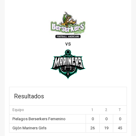
vs
Resultados
Equipo
1
2
T
Pielagos Berserkers Femenino
0
0
0
Gijón Mariners Girls
26
19
45