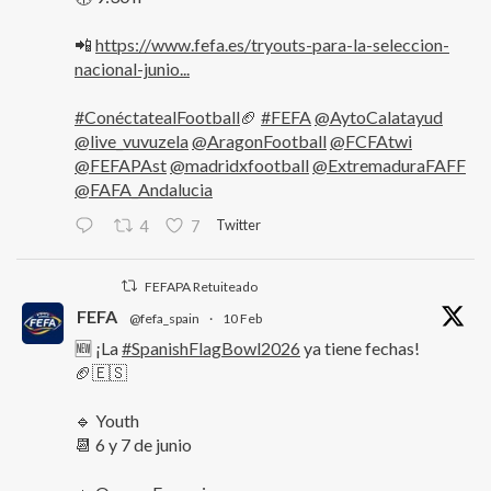
📲
https://www.fefa.es/tryouts-para-la-seleccion-
nacional-junio...
#ConéctatealFootball
🏈
#FEFA
@AytoCalatayud
@live_vuvuzela
@AragonFootball
@FCFAtwi
@FEFAPAst
@madridxfootball
@ExtremaduraFAFF
@FAFA_Andalucia
Twitter
4
7
FEFAPA Retuiteado
FEFA
@fefa_spain
·
10 Feb
🆕 ¡La
#SpanishFlagBowl2026
ya tiene fechas!
🏈🇪🇸
🔹 Youth
📆 6 y 7 de junio