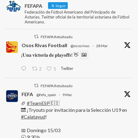
FEFAPA
Seguir
Federación de Fútbol Americano del Principado de
Asturias. Twitter oficial de la territorial asturiana de Fútbol
Americano.
FEFAPA Retuiteado
Osos Rivas Football
@ososrivas
·
28 Mar
¡𝐔𝐧𝐚 𝐯𝐢𝐜𝐭𝐨𝐫𝐢𝐚 𝐝𝐞 𝐩𝐥𝐚𝐲𝐨𝐟𝐟𝐬! 👋
Twitter
2
5
FEFAPA Retuiteado
FEFA
@fefa_spain
·
9 Mar
🏈
#TeamESP
🇪🇸
🔜 ¡Tryouts por invitación para la Selección U19 en
#Calatayud
!
📅 Domingo 15/03
🕤 9:30 h