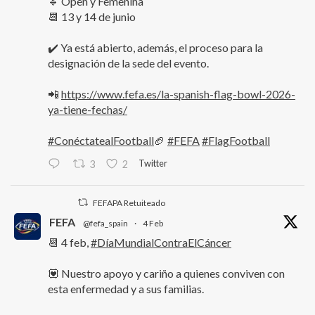
🔹 Open y Femenina
📆 13 y 14 de junio
✔️ Ya está abierto, además, el proceso para la
designación de la sede del evento.
📲
https://www.fefa.es/la-spanish-flag-bowl-2026-
ya-tiene-fechas/
#ConéctatealFootball
🏈
#FEFA
#FlagFootball
Twitter
3
2
FEFAPA Retuiteado
FEFA
@fefa_spain
·
4 Feb
📆 4 feb,
#DíaMundialContraElCáncer
💟 Nuestro apoyo y cariño a quienes conviven con
esta enfermedad y a sus familias.