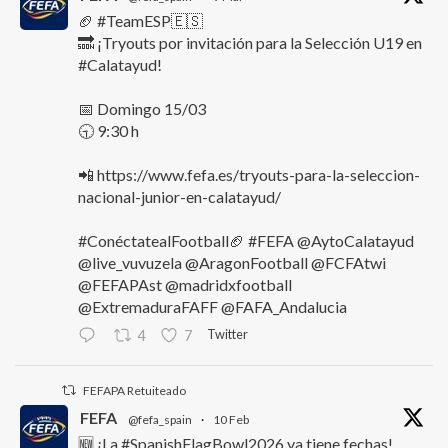
🏈 #TeamESP🇪🇸
🔜 ¡Tryouts por invitación para la Selección U19 en
#Calatayud!
📅 Domingo 15/03
🕤 9:30 h
📲 https://www.fefa.es/tryouts-para-la-seleccion-
nacional-junior-en-calatayud/
#ConéctatealFootball🏈 #FEFA @AytoCalatayud
@live_vuvuzela @AragonFootball @FCFAtwi
@FEFAPAst @madridxfootball
@ExtremaduraFAFF @FAFA_Andalucia
Twitter
4
7
FEFAPA Retuiteado
FEFA
@fefa_spain
·
10 Feb
🆕 ¡La #SpanishFlagBowl2026 ya tiene fechas!