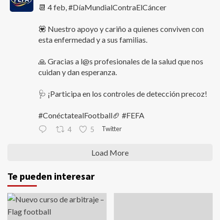
📆 4 feb, #DíaMundialContraElCáncer
💟 Nuestro apoyo y cariño a quienes conviven con
esta enfermedad y a sus familias.
🙏 Gracias a l@s profesionales de la salud que nos
cuidan y dan esperanza.
🩺 ¡Participa en los controles de detección precoz!
#ConéctatealFootball🏈 #FEFA
Twitter
4
5
Load More
Te pueden interesar