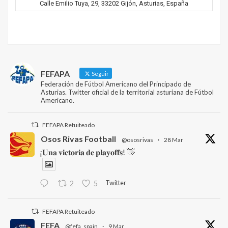
Calle Emilio Tuya, 29, 33202 Gijón, Asturias, España
FEFAPA
Seguir
Federación de Fútbol Americano del Principado de
Asturias. Twitter oficial de la territorial asturiana de Fútbol
Americano.
FEFAPA Retuiteado
Osos Rivas Football
@ososrivas
·
28 Mar
¡𝐔𝐧𝐚 𝐯𝐢𝐜𝐭𝐨𝐫𝐢𝐚 𝐝𝐞 𝐩𝐥𝐚𝐲𝐨𝐟𝐟𝐬! 👋
Twitter
2
5
FEFAPA Retuiteado
FEFA
@fefa_spain
·
9 Mar