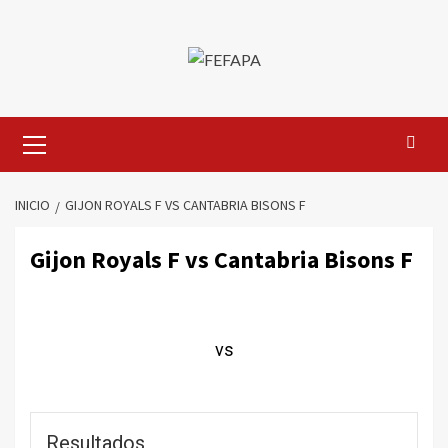
Saltar
al
contenido
Menú
primario
INICIO
GIJON ROYALS F VS CANTABRIA BISONS F
Gijon Royals F vs Cantabria Bisons F
vs
Resultados