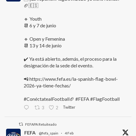
🏈🇪🇸
🔹 Youth
📆 6 y 7 de junio
🔹 Open y Femenina
📆 13 y 14 de junio
✔️ Ya está abierto, además, el proceso para la
designación de la sede del evento.
📲 https://www.fefa.es/la-spanish-flag-bowl-
2026-ya-tiene-fechas/
#ConéctatealFootball🏈 #FEFA #FlagFootball
Twitter
3
2
FEFAPA Retuiteado
FEFA
@fefa_spain
·
4 Feb