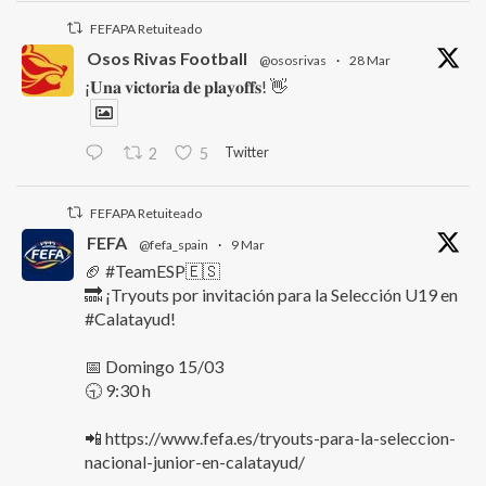
FEFAPA Retuiteado
Osos Rivas Football
@ososrivas
·
28 Mar
¡𝐔𝐧𝐚 𝐯𝐢𝐜𝐭𝐨𝐫𝐢𝐚 𝐝𝐞 𝐩𝐥𝐚𝐲𝐨𝐟𝐟𝐬! 👋
Twitter
2
5
FEFAPA Retuiteado
FEFA
@fefa_spain
·
9 Mar
🏈 #TeamESP🇪🇸
🔜 ¡Tryouts por invitación para la Selección U19 en
#Calatayud!
📅 Domingo 15/03
🕤 9:30 h
📲 https://www.fefa.es/tryouts-para-la-seleccion-
nacional-junior-en-calatayud/