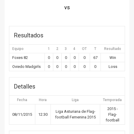
vs
Resultados
Equipo
1
2
3
4
OT
T
Resultado
Foxes 82
0
0
0
0
0
67
Win
Oviedo Madgirls
0
0
0
0
0
0
Loss
Detalles
Fecha
Hora
Liga
Temporada
2015 -
Liga Asturiana de Flag-
08/11/2015
12:30
Flag-
football Femenina 2015
football