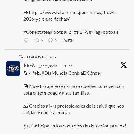
📲 https://www.fefa.es/la-spanish-flag-bowl-
2026-ya-tiene-fechas/
#ConéctatealFootball🏈 #FEFA #FlagFootball
Twitter
3
2
FEFAPA Retuiteado
FEFA
@fefa_spain
·
4 Feb
📆 4 feb, #DíaMundialContraElCáncer
💟 Nuestro apoyo y cariño a quienes conviven con
esta enfermedad y a sus familias.
🙏 Gracias a l@s profesionales de la salud que nos
cuidan y dan esperanza.
🩺 ¡Participa en los controles de detección precoz!