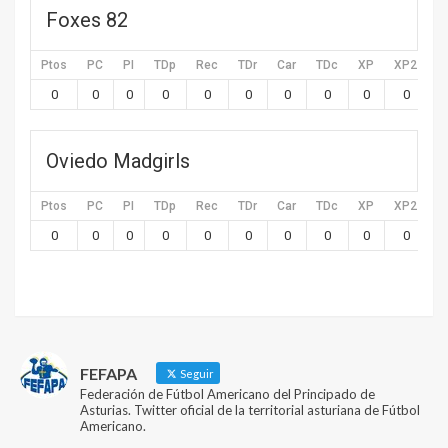
Foxes 82
Ptos
PC
PI
TDp
Rec
TDr
Car
TDc
XP
XP2
X
0
0
0
0
0
0
0
0
0
0
Oviedo Madgirls
Ptos
PC
PI
TDp
Rec
TDr
Car
TDc
XP
XP2
X
0
0
0
0
0
0
0
0
0
0
FEFAPA
Seguir
Federación de Fútbol Americano del Principado de
Asturias. Twitter oficial de la territorial asturiana de Fútbol
Americano.