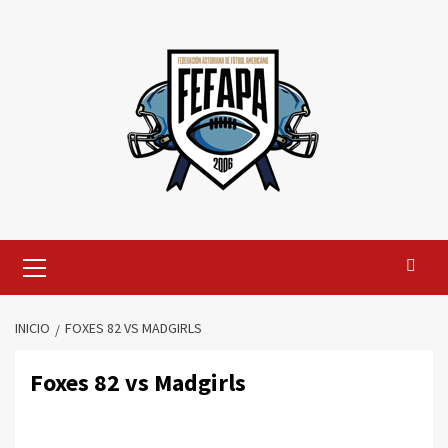
Saltar
al
contenido
Menú
primario
INICIO
FOXES 82 VS MADGIRLS
Foxes 82 vs Madgirls