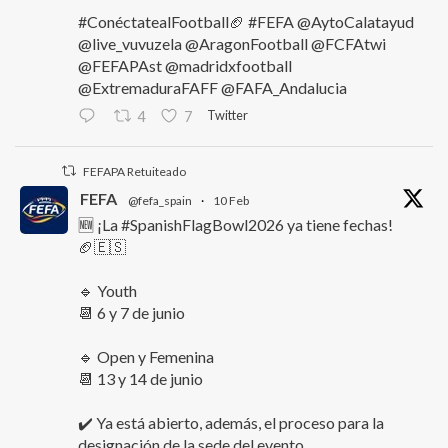
#ConéctatealFootball🏈 #FEFA @AytoCalatayud
@live_vuvuzela @AragonFootball @FCFAtwi
@FEFAPAst @madridxfootball
@ExtremaduraFAFF @FAFA_Andalucia
Twitter
4
7
FEFAPA Retuiteado
FEFA
@fefa_spain
·
10 Feb
🆕 ¡La #SpanishFlagBowl2026 ya tiene fechas!
🏈🇪🇸
🔹 Youth
📆 6 y 7 de junio
🔹 Open y Femenina
📆 13 y 14 de junio
✔️ Ya está abierto, además, el proceso para la
designación de la sede del evento.