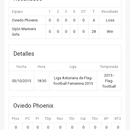
Equipo
1
2
3
4
OT
T
Resultado
Oviedo Phoenix
0
0
0
0
0
6
Loss
Gijón Mariners
0
0
0
0
0
28
Win
Girls
Detalles
Fecha
Hora
Liga
Temporada
2015 -
Liga Asturiana de Flag-
03/10/2015
18:30
Flag-
football Femenina 2015
football
Oviedo Phoenix
Ptos
PC
PI
TDp
Rec
TDr
Car
TDc
XP
XP2
X
0
0
0
0
0
0
0
0
0
0