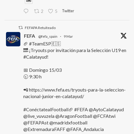
Twitter
2
5
FEFAPA Retuiteado
FEFA
@fefa_spain
·
9 Mar
🏈 #TeamESP🇪🇸
🔜 ¡Tryouts por invitación para la Selección U19 en
#Calatayud!
📅 Domingo 15/03
🕤 9:30 h
📲 https://www.fefa.es/tryouts-para-la-seleccion-
nacional-junior-en-calatayud/
#ConéctatealFootball🏈 #FEFA @AytoCalatayud
@live_vuvuzela @AragonFootball @FCFAtwi
@FEFAPAst @madridxfootball
@ExtremaduraFAFF @FAFA_Andalucia