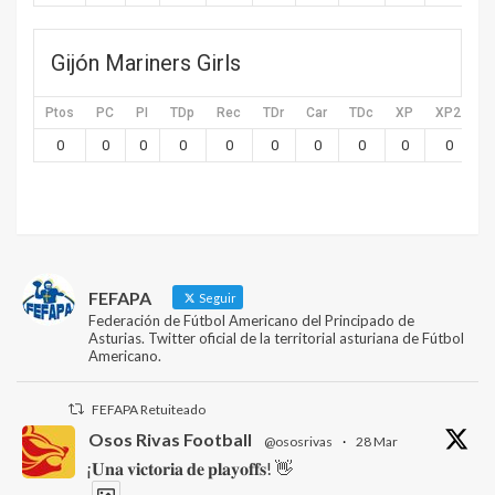
Gijón Mariners Girls
Ptos
PC
PI
TDp
Rec
TDr
Car
TDc
XP
XP2
X
0
0
0
0
0
0
0
0
0
0
FEFAPA
Seguir
Federación de Fútbol Americano del Principado de
Asturias. Twitter oficial de la territorial asturiana de Fútbol
Americano.
FEFAPA Retuiteado
Osos Rivas Football
@ososrivas
·
28 Mar
¡𝐔𝐧𝐚 𝐯𝐢𝐜𝐭𝐨𝐫𝐢𝐚 𝐝𝐞 𝐩𝐥𝐚𝐲𝐨𝐟𝐟𝐬! 👋