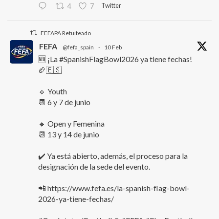
Twitter
4
7
FEFAPA Retuiteado
FEFA
@fefa_spain
·
10 Feb
🆕 ¡La #SpanishFlagBowl2026 ya tiene fechas!
🏈🇪🇸
🔹 Youth
📆 6 y 7 de junio
🔹 Open y Femenina
📆 13 y 14 de junio
✔️ Ya está abierto, además, el proceso para la
designación de la sede del evento.
📲 https://www.fefa.es/la-spanish-flag-bowl-
2026-ya-tiene-fechas/