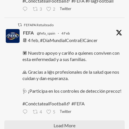
#ConéctatealFootball🏈 #FEFA #FlagFootball
Twitter
3
2
FEFAPA Retuiteado
FEFA
@fefa_spain
·
4 Feb
📆 4 feb, #DíaMundialContraElCáncer
💟 Nuestro apoyo y cariño a quienes conviven con
esta enfermedad y a sus familias.
🙏 Gracias a l@s profesionales de la salud que nos
cuidan y dan esperanza.
🩺 ¡Participa en los controles de detección precoz!
#ConéctatealFootball🏈 #FEFA
Twitter
4
5
Load More