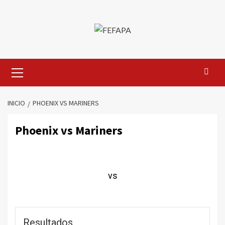
Saltar
al
contenido
Menú
primario
INICIO
PHOENIX VS MARINERS
Phoenix vs Mariners
vs
Resultados