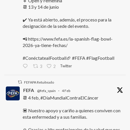
🔹 Open y Femenina
📆 13 y 14 de junio
✔️ Ya está abierto, además, el proceso para la
designación de la sede del evento.
📲 https://www.fefa.es/la-spanish-flag-bowl-
2026-ya-tiene-fechas/
#ConéctatealFootball🏈 #FEFA #FlagFootball
Twitter
3
2
FEFAPA Retuiteado
FEFA
@fefa_spain
·
4 Feb
📆 4 feb, #DíaMundialContraElCáncer
💟 Nuestro apoyo y cariño a quienes conviven con
esta enfermedad y a sus familias.
🙏 Gracias a l@s profesionales de la salud que nos