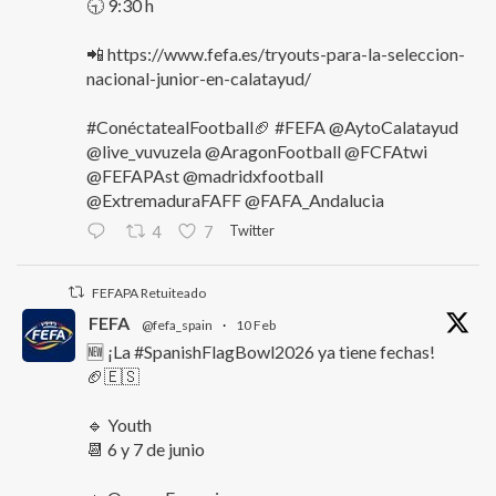
🕤 9:30 h
📲 https://www.fefa.es/tryouts-para-la-seleccion-
nacional-junior-en-calatayud/
#ConéctatealFootball🏈 #FEFA @AytoCalatayud
@live_vuvuzela @AragonFootball @FCFAtwi
@FEFAPAst @madridxfootball
@ExtremaduraFAFF @FAFA_Andalucia
Twitter
4
7
FEFAPA Retuiteado
FEFA
@fefa_spain
·
10 Feb
🆕 ¡La #SpanishFlagBowl2026 ya tiene fechas!
🏈🇪🇸
🔹 Youth
📆 6 y 7 de junio