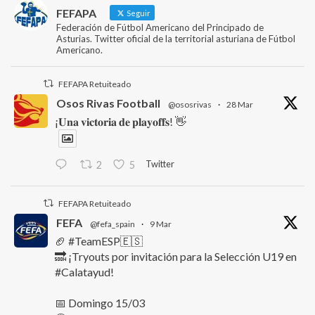
FEFAPA
Seguir
Federación de Fútbol Americano del Principado de
Asturias. Twitter oficial de la territorial asturiana de Fútbol
Americano.
FEFAPA Retuiteado
Osos Rivas Football
@ososrivas
·
28 Mar
¡𝐔𝐧𝐚 𝐯𝐢𝐜𝐭𝐨𝐫𝐢𝐚 𝐝𝐞 𝐩𝐥𝐚𝐲𝐨𝐟𝐟𝐬! 👋
Twitter
2
5
FEFAPA Retuiteado
FEFA
@fefa_spain
·
9 Mar
🏈 #TeamESP🇪🇸
🔜 ¡Tryouts por invitación para la Selección U19 en
#Calatayud!
📅 Domingo 15/03