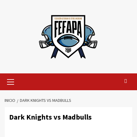
Saltar
al
contenido
Menú
primario
INICIO
DARK KNIGHTS VS MADBULLS
Dark Knights vs Madbulls