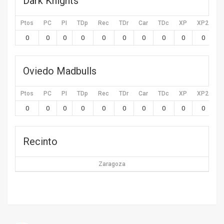
Dark Knights
Ptos
PC
PI
TDp
Rec
TDr
Car
TDc
XP
XP2
X
0
0
0
0
0
0
0
0
0
0
Oviedo Madbulls
Ptos
PC
PI
TDp
Rec
TDr
Car
TDc
XP
XP2
X
0
0
0
0
0
0
0
0
0
0
Recinto
Zaragoza