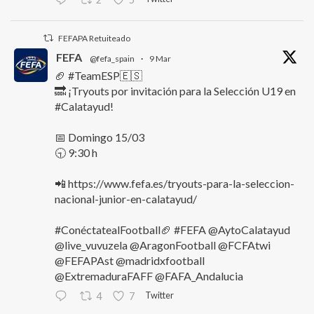
FEFAPA Retuiteado
FEFA
@fefa_spain
·
9 Mar
🏈 #TeamESP🇪🇸
🔜 ¡Tryouts por invitación para la Selección U19 en
#Calatayud!
📅 Domingo 15/03
🕤 9:30 h
📲 https://www.fefa.es/tryouts-para-la-seleccion-
nacional-junior-en-calatayud/
#ConéctatealFootball🏈 #FEFA @AytoCalatayud
@live_vuvuzela @AragonFootball @FCFAtwi
@FEFAPAst @madridxfootball
@ExtremaduraFAFF @FAFA_Andalucia
Twitter
4
7