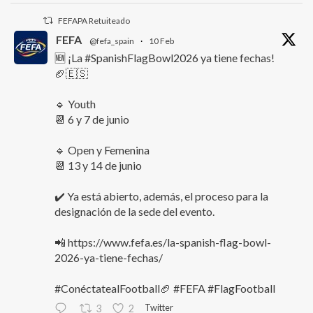
FEFAPA Retuiteado
FEFA
@fefa_spain
·
10 Feb
🆕 ¡La #SpanishFlagBowl2026 ya tiene fechas!
🏈🇪🇸
🔹 Youth
📆 6 y 7 de junio
🔹 Open y Femenina
📆 13 y 14 de junio
✔️ Ya está abierto, además, el proceso para la
designación de la sede del evento.
📲 https://www.fefa.es/la-spanish-flag-bowl-
2026-ya-tiene-fechas/
#ConéctatealFootball🏈 #FEFA #FlagFootball
Twitter
3
2