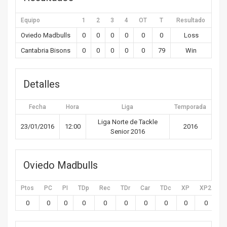
Equipo
1
2
3
4
OT
T
Resultado
Oviedo Madbulls
0
0
0
0
0
0
Loss
Cantabria Bisons
0
0
0
0
0
79
Win
Detalles
Fecha
Hora
Liga
Temporada
Liga Norte de Tackle
23/01/2016
12:00
2016
Senior 2016
Oviedo Madbulls
Ptos
PC
PI
TDp
Rec
TDr
Car
TDc
XP
XP2
X
0
0
0
0
0
0
0
0
0
0