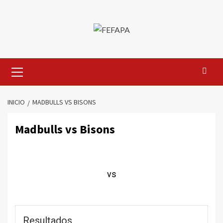
Saltar
al
contenido
Menú
primario
INICIO
MADBULLS VS BISONS
Madbulls vs Bisons
vs
Resultados