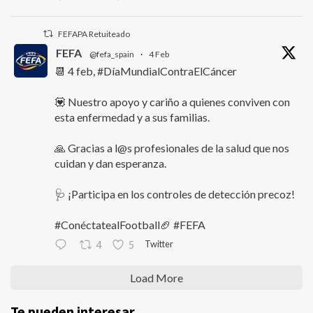
FEFAPA Retuiteado
FEFA
@fefa_spain
·
4 Feb
📆 4 feb, #DíaMundialContraElCáncer
💟 Nuestro apoyo y cariño a quienes conviven con
esta enfermedad y a sus familias.
🙏 Gracias a l@s profesionales de la salud que nos
cuidan y dan esperanza.
🩺 ¡Participa en los controles de detección precoz!
#ConéctatealFootball🏈 #FEFA
Twitter
4
5
Load More
Te pueden interesar