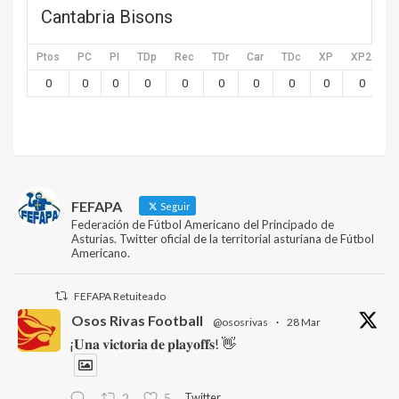
Cantabria Bisons
Ptos
PC
PI
TDp
Rec
TDr
Car
TDc
XP
XP2
X
0
0
0
0
0
0
0
0
0
0
FEFAPA
Seguir
Federación de Fútbol Americano del Principado de
Asturias. Twitter oficial de la territorial asturiana de Fútbol
Americano.
FEFAPA Retuiteado
Osos Rivas Football
@ososrivas
·
28 Mar
¡𝐔𝐧𝐚 𝐯𝐢𝐜𝐭𝐨𝐫𝐢𝐚 𝐝𝐞 𝐩𝐥𝐚𝐲𝐨𝐟𝐟𝐬! 👋
Twitter
2
5