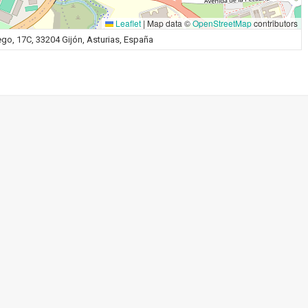
Leaflet
|
Map data ©
OpenStreetMap
contributors
ego, 17C, 33204 Gijón, Asturias, España