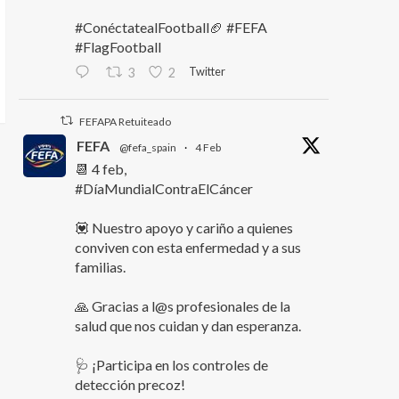
#ConéctatealFootball🏈 #FEFA
#FlagFootball
Twitter
3
2
FEFAPA Retuiteado
FEFA
@fefa_spain
·
4 Feb
📆 4 feb,
#DíaMundialContraElCáncer
💟 Nuestro apoyo y cariño a quienes
conviven con esta enfermedad y a sus
familias.
🙏 Gracias a l@s profesionales de la
salud que nos cuidan y dan esperanza.
🩺 ¡Participa en los controles de
detección precoz!