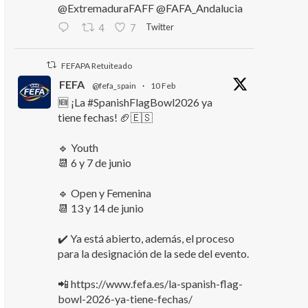
@ExtremaduraFAFF @FAFA_Andalucia
Twitter
4
7
FEFAPA Retuiteado
FEFA
@fefa_spain
·
10 Feb
🆕 ¡La #SpanishFlagBowl2026 ya
tiene fechas! 🏈🇪🇸
🔹 Youth
📆 6 y 7 de junio
🔹 Open y Femenina
📆 13 y 14 de junio
✔️ Ya está abierto, además, el proceso
para la designación de la sede del evento.
📲 https://www.fefa.es/la-spanish-flag-
bowl-2026-ya-tiene-fechas/