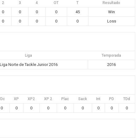
2
3
4
OT
T
Resultado
0
0
0
0
45
Win
0
0
0
0
0
Loss
Liga
Temporada
Liga Norte de Tackle Junior 2016
2016
TDc
XP
XP2
XP 2
Plac
Sack
Int
PD
TDd
0
0
0
0
0
0
0
0
0