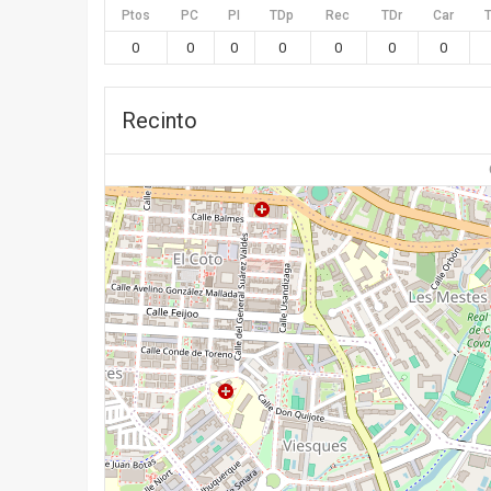
Ptos
PC
PI
TDp
Rec
TDr
Car
0
0
0
0
0
0
0
Recinto