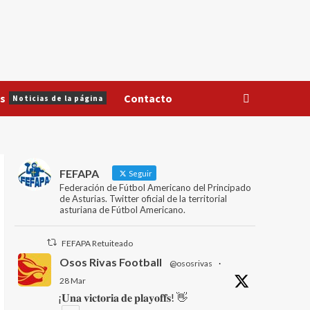
s
Contacto
Noticias de la página
FEFAPA
Seguir
Federación de Fútbol Americano del Principado
de Asturias. Twitter oficial de la territorial
asturiana de Fútbol Americano.
FEFAPA Retuiteado
Osos Rivas Football
@ososrivas
·
28 Mar
¡𝐔𝐧𝐚 𝐯𝐢𝐜𝐭𝐨𝐫𝐢𝐚 𝐝𝐞 𝐩𝐥𝐚𝐲𝐨𝐟𝐟𝐬! 👋