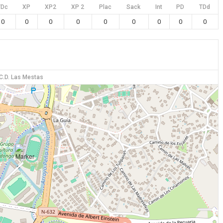
TDc
XP
XP2
XP 2
Plac
Sack
Int
PD
TDd
0
0
0
0
0
0
0
0
0
C.D. Las Mestas