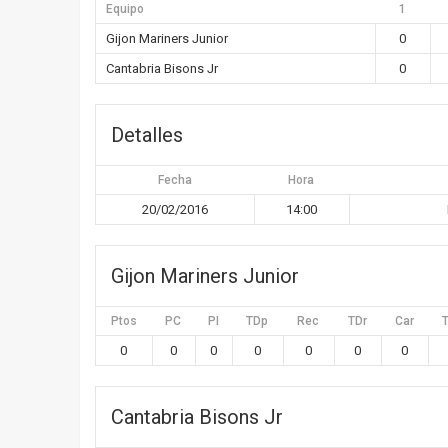
Equipo
1
Gijon Mariners Junior
0
Cantabria Bisons Jr
0
Detalles
Fecha
Hora
20/02/2016
14:00
Gijon Mariners Junior
Ptos
PC
PI
TDp
Rec
TDr
Car
0
0
0
0
0
0
0
Cantabria Bisons Jr