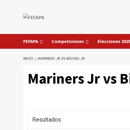
Saltar
al
contenido
FEFAPA
Competiciones
Elecciones 202
INICIO
MARINERS JR VS BISONS JR
Mariners Jr vs B
Resultados