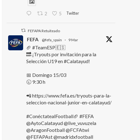
Twitter
2
5
FEFAPA Retuiteado
FEFA
@fefa_spain
·
9 Mar
🏈 #TeamESP🇪🇸
🔜 ¡Tryouts por invitación para la
Selección U19 en #Calatayud!
📅 Domingo 15/03
🕤 9:30 h
📲 https://www.fefa.es/tryouts-para-la-
seleccion-nacional-junior-en-calatayud/
#ConéctatealFootball🏈 #FEFA
@AytoCalatayud @live_vuvuzela
@AragonFootball @FCFAtwi
@FEFAPAst @madridxfootball