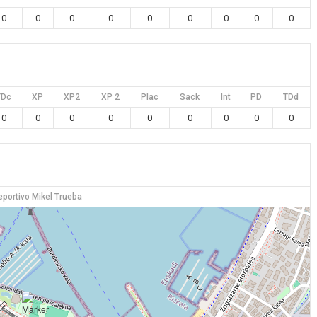
0
0
0
0
0
0
0
0
0
TDc
XP
XP2
XP 2
Plac
Sack
Int
PD
TDd
0
0
0
0
0
0
0
0
0
eportivo Mikel Trueba