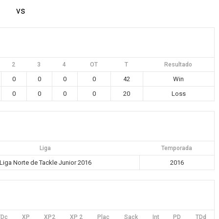
vs
2
3
4
OT
T
Resultado
0
0
0
0
42
Win
0
0
0
0
20
Loss
Liga
Temporada
Liga Norte de Tackle Junior 2016
2016
TDc
XP
XP2
XP 2
Plac
Sack
Int
PD
TDd