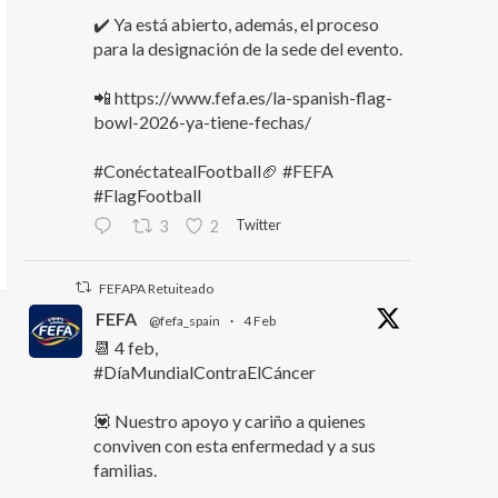
✔️ Ya está abierto, además, el proceso
para la designación de la sede del evento.
📲 https://www.fefa.es/la-spanish-flag-
bowl-2026-ya-tiene-fechas/
#ConéctatealFootball🏈 #FEFA
#FlagFootball
Twitter
3
2
FEFAPA Retuiteado
FEFA
@fefa_spain
·
4 Feb
📆 4 feb,
#DíaMundialContraElCáncer
💟 Nuestro apoyo y cariño a quienes
conviven con esta enfermedad y a sus
familias.