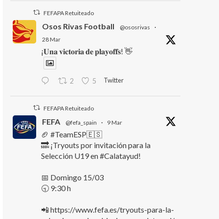
FEFAPA Retuiteado
Osos Rivas Football
@ososrivas
·
28 Mar
¡𝐔𝐧𝐚 𝐯𝐢𝐜𝐭𝐨𝐫𝐢𝐚 𝐝𝐞 𝐩𝐥𝐚𝐲𝐨𝐟𝐟𝐬! 👋
Twitter
2
5
FEFAPA Retuiteado
FEFA
@fefa_spain
·
9 Mar
🏈 #TeamESP🇪🇸
🔜 ¡Tryouts por invitación para la
Selección U19 en #Calatayud!
📅 Domingo 15/03
🕤 9:30 h
📲 https://www.fefa.es/tryouts-para-la-