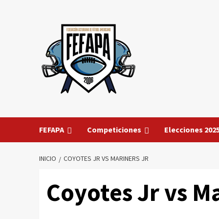
Saltar
al
contenido
FEFAPA
Competiciones
Elecciones 202
INICIO
COYOTES JR VS MARINERS JR
Coyotes Jr vs Ma