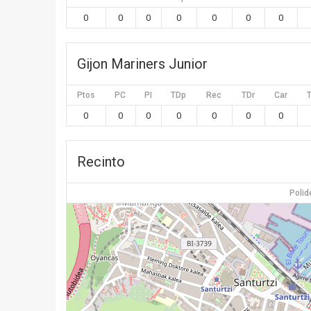
0
0
0
0
0
0
0
Gijon Mariners Junior
Ptos
PC
PI
TDp
Rec
TDr
Car
0
0
0
0
0
0
0
Recinto
Polid