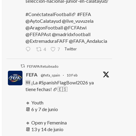
seleccion-nacional-junior-en-calatayud/
#ConéctatealFootball🏈 #FEFA
@AytoCalatayud @live_vuvuzela
@AragonFootball @FCFAtwi
@FEFAPAst @madridxfootball
@ExtremaduraFAFF @FAFA_Andalucia
Twitter
4
7
FEFAPA Retuiteado
FEFA
@fefa_spain
·
10 Feb
🆕 ¡La #SpanishFlagBowl2026 ya
tiene fechas! 🏈🇪🇸
🔹 Youth
📆 6 y 7 de junio
🔹 Open y Femenina
📆 13 y 14 de junio