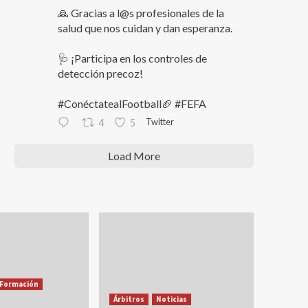
🙏 Gracias a l@s profesionales de la
salud que nos cuidan y dan esperanza.
🩺 ¡Participa en los controles de
detección precoz!
#ConéctatealFootball🏈 #FEFA
Twitter
4
5
Load More
Formación
Árbitros
Noticias