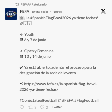
FEFAPA Retuiteado
FEFA
@fefa_spain
·
10 Feb
🆕 ¡La #SpanishFlagBowl2026 ya tiene fechas!
🏈🇪🇸
🔹 Youth
📆 6 y 7 de junio
🔹 Open y Femenina
📆 13 y 14 de junio
✔️ Ya está abierto, además, el proceso para la
designación de la sede del evento.
📲 https://www.fefa.es/la-spanish-flag-bowl-
2026-ya-tiene-fechas/
#ConéctatealFootball🏈 #FEFA #FlagFootball
Twitter
3
2