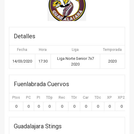
Detalles
Fecha
Hora
Liga
Temporada
Liga Norte Senior 7x7
14/03/2020
17:30
2020
2020
Fuenlabrada Cuervos
Ptos
PC
PI
TDp
Rec
TDr
Car
TDc
XP
XP2
X
0
0
0
0
0
0
0
0
0
0
Guadalajara Stings