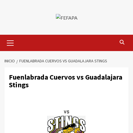
Saltar
al
contenido
Menú
primario
INICIO
FUENLABRADA CUERVOS VS GUADALAJARA STINGS
Fuenlabrada Cuervos vs Guadalajara
Stings
vs