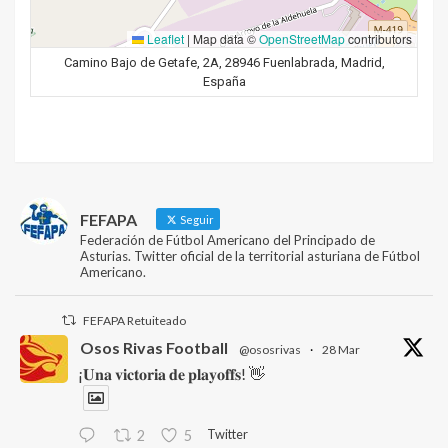
Leaflet
|
Map data ©
OpenStreetMap
contributors
Camino Bajo de Getafe, 2A, 28946 Fuenlabrada, Madrid,
España
FEFAPA
Seguir
Federación de Fútbol Americano del Principado de
Asturias. Twitter oficial de la territorial asturiana de Fútbol
Americano.
FEFAPA Retuiteado
Osos Rivas Football
@ososrivas
·
28 Mar
¡𝐔𝐧𝐚 𝐯𝐢𝐜𝐭𝐨𝐫𝐢𝐚 𝐝𝐞 𝐩𝐥𝐚𝐲𝐨𝐟𝐟𝐬! 👋
Twitter
2
5