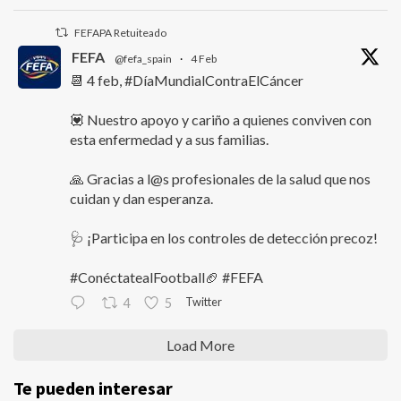
FEFAPA Retuiteado
FEFA
@fefa_spain
·
4 Feb
📆 4 feb, #DíaMundialContraElCáncer
💟 Nuestro apoyo y cariño a quienes conviven con
esta enfermedad y a sus familias.
🙏 Gracias a l@s profesionales de la salud que nos
cuidan y dan esperanza.
🩺 ¡Participa en los controles de detección precoz!
#ConéctatealFootball🏈 #FEFA
Twitter
4
5
Load More
Te pueden interesar