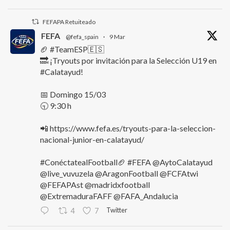
FEFAPA Retuiteado
FEFA
@fefa_spain
·
9 Mar
🏈 #TeamESP🇪🇸
🔜 ¡Tryouts por invitación para la Selección U19 en
#Calatayud!
📅 Domingo 15/03
🕤 9:30 h
📲 https://www.fefa.es/tryouts-para-la-seleccion-
nacional-junior-en-calatayud/
#ConéctatealFootball🏈 #FEFA @AytoCalatayud
@live_vuvuzela @AragonFootball @FCFAtwi
@FEFAPAst @madridxfootball
@ExtremaduraFAFF @FAFA_Andalucia
Twitter
4
7