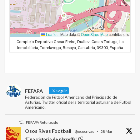
Leaflet
|
Map data ©
OpenStreetMap
contributors
Complejo Deportivo Oscar Freire, Duález, Casas Tortuga, La
Inmobiliaria, Torrelavega, Besaya, Cantabria, 39300, España
FEFAPA
Seguir
Federación de Fútbol Americano del Principado de
Asturias. Twitter oficial de la territorial asturiana de Fútbol
Americano.
FEFAPA Retuiteado
Osos Rivas Football
@ososrivas
·
28 Mar
¡𝐔𝐧𝐚 𝐯𝐢𝐜𝐭𝐨𝐫𝐢𝐚 𝐝𝐞 𝐩𝐥𝐚𝐲𝐨𝐟𝐟𝐬! 👋