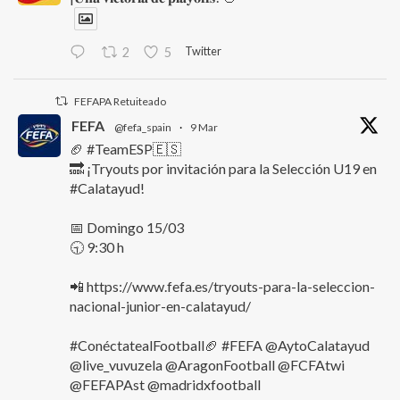
Twitter
2
5
FEFAPA Retuiteado
FEFA
@fefa_spain
·
9 Mar
🏈 #TeamESP🇪🇸
🔜 ¡Tryouts por invitación para la Selección U19 en
#Calatayud!
📅 Domingo 15/03
🕤 9:30 h
📲 https://www.fefa.es/tryouts-para-la-seleccion-
nacional-junior-en-calatayud/
#ConéctatealFootball🏈 #FEFA @AytoCalatayud
@live_vuvuzela @AragonFootball @FCFAtwi
@FEFAPAst @madridxfootball