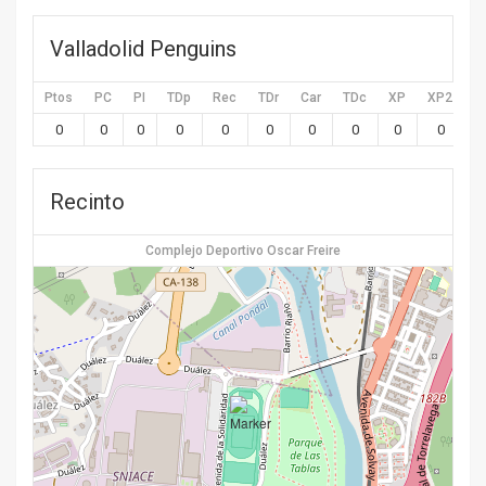
Valladolid Penguins
Ptos
PC
PI
TDp
Rec
TDr
Car
TDc
XP
XP2
X
0
0
0
0
0
0
0
0
0
0
Recinto
Complejo Deportivo Oscar Freire