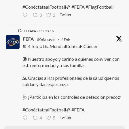
#ConéctatealFootball🏈 #FEFA #FlagFootball
Twitter
3
2
FEFAPA Retuiteado
FEFA
@fefa_spain
·
4 Feb
📆 4 feb, #DíaMundialContraElCáncer
💟 Nuestro apoyo y cariño a quienes conviven con
esta enfermedad y a sus familias.
🙏 Gracias a l@s profesionales de la salud que nos
cuidan y dan esperanza.
🩺 ¡Participa en los controles de detección precoz!
#ConéctatealFootball🏈 #FEFA
Twitter
4
5