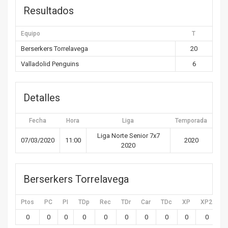
Resultados
Equipo
T
Berserkers Torrelavega
20
Valladolid Penguins
6
Detalles
Fecha
Hora
Liga
Temporada
Liga Norte Senior 7x7
07/03/2020
11:00
2020
2020
Berserkers Torrelavega
Ptos
PC
PI
TDp
Rec
TDr
Car
TDc
XP
XP2
X
0
0
0
0
0
0
0
0
0
0