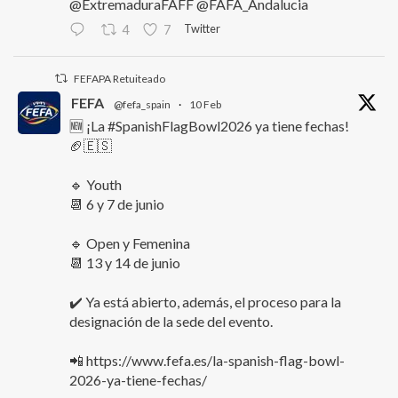
@ExtremaduraFAFF @FAFA_Andalucia
Twitter
4
7
FEFAPA Retuiteado
FEFA
@fefa_spain
·
10 Feb
🆕 ¡La #SpanishFlagBowl2026 ya tiene fechas!
🏈🇪🇸
🔹 Youth
📆 6 y 7 de junio
🔹 Open y Femenina
📆 13 y 14 de junio
✔️ Ya está abierto, además, el proceso para la
designación de la sede del evento.
📲 https://www.fefa.es/la-spanish-flag-bowl-
2026-ya-tiene-fechas/