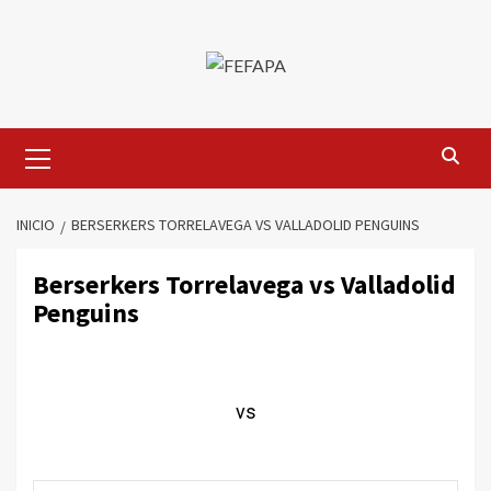
Saltar
al
contenido
Menú
primario
INICIO
BERSERKERS TORRELAVEGA VS VALLADOLID PENGUINS
Berserkers Torrelavega vs Valladolid
Penguins
vs