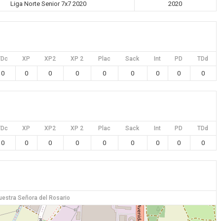
Liga Norte Senior 7x7 2020
2020
TDc
XP
XP2
XP 2
Plac
Sack
Int
PD
TDd
0
0
0
0
0
0
0
0
0
TDc
XP
XP2
XP 2
Plac
Sack
Int
PD
TDd
0
0
0
0
0
0
0
0
0
uestra Señora del Rosario