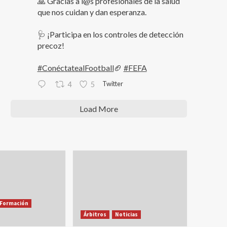
🙏 Gracias a l@s profesionales de la salud
que nos cuidan y dan esperanza.
🩺 ¡Participa en los controles de detección
precoz!
#ConéctatealFootball
🏈
#FEFA
Twitter
4
5
Load More
Formación
Árbitros
Noticias