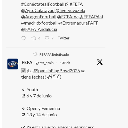
#ConéctatealFootball
🏈
#FEFA
@AytoCalatayud
@live_vuvuzela
@AragonFootball
@FCFAtwi
@FEFAPAst
@madridxfootball
@ExtremaduraFAFF
@FAFA_Andalucia
Twitter
4
7
FEFAPA Retuiteado
FEFA
@fefa_spain
·
10 Feb
🆕 ¡La
#SpanishFlagBowl2026
ya
tiene fechas! 🏈🇪🇸
🔹 Youth
📆 6 y 7 de junio
🔹 Open y Femenina
📆 13 y 14 de junio
✔️ Ya está abierto, además, el proceso