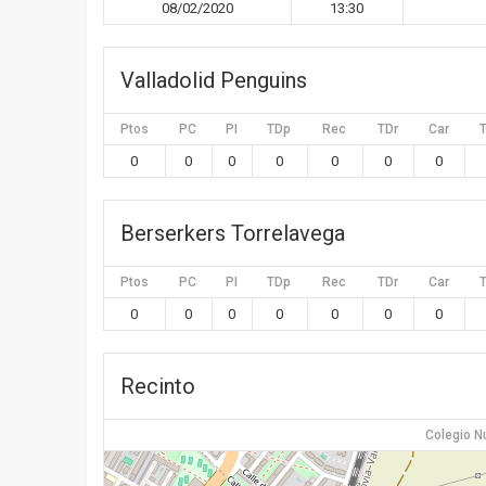
08/02/2020
13:30
Valladolid Penguins
Ptos
PC
PI
TDp
Rec
TDr
Car
0
0
0
0
0
0
0
Berserkers Torrelavega
Ptos
PC
PI
TDp
Rec
TDr
Car
0
0
0
0
0
0
0
Recinto
Colegio N