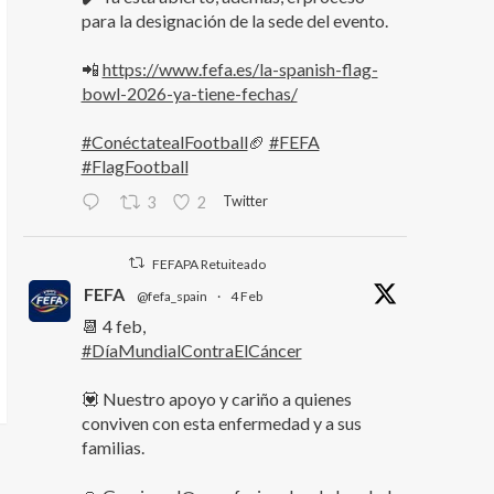
para la designación de la sede del evento.
📲
https://www.fefa.es/la-spanish-flag-
bowl-2026-ya-tiene-fechas/
#ConéctatealFootball
🏈
#FEFA
#FlagFootball
Twitter
3
2
FEFAPA Retuiteado
FEFA
@fefa_spain
·
4 Feb
📆 4 feb,
#DíaMundialContraElCáncer
💟 Nuestro apoyo y cariño a quienes
conviven con esta enfermedad y a sus
familias.