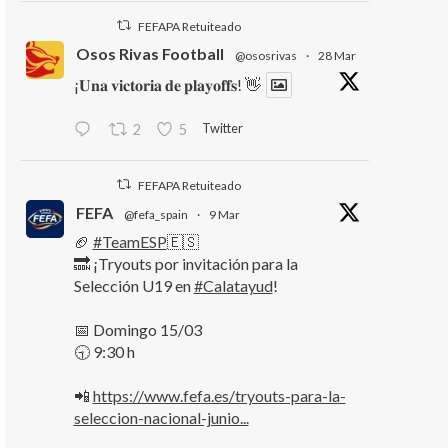
FEFAPA Retuiteado
Osos Rivas Football
@ososrivas
·
28 Mar
¡𝐔𝐧𝐚 𝐯𝐢𝐜𝐭𝐨𝐫𝐢𝐚 𝐝𝐞 𝐩𝐥𝐚𝐲𝐨𝐟𝐟𝐬! 👋
Twitter
2
5
FEFAPA Retuiteado
FEFA
@fefa_spain
·
9 Mar
🏈
#TeamESP
🇪🇸
🔜 ¡Tryouts por invitación para la
Selección U19 en
#Calatayud
!
📅 Domingo 15/03
🕤 9:30 h
📲
https://www.fefa.es/tryouts-para-la-
seleccion-nacional-junio...