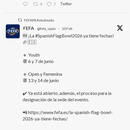
Twitter
4
7
FEFAPA Retuiteado
FEFA
@fefa_spain
·
10 Feb
🆕 ¡La #SpanishFlagBowl2026 ya tiene fechas!
🏈🇪🇸
🔹 Youth
📆 6 y 7 de junio
🔹 Open y Femenina
📆 13 y 14 de junio
✔️ Ya está abierto, además, el proceso para la
designación de la sede del evento.
📲 https://www.fefa.es/la-spanish-flag-bowl-
2026-ya-tiene-fechas/