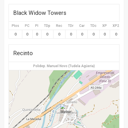
Black Widow Towers
Ptos
PC
PI
TDp
Rec
TDr
Car
TDc
XP
XP2
X
0
0
0
0
0
0
0
0
0
0
Recinto
Polidep. Manuel Novo (Tudela Agüeria)