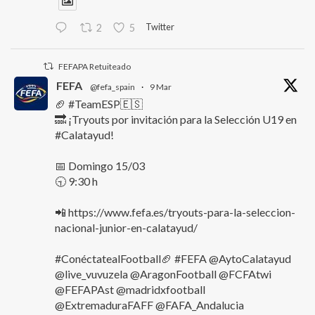
Twitter
2
5
FEFAPA Retuiteado
FEFA
@fefa_spain
·
9 Mar
🏈 #TeamESP🇪🇸
🔜 ¡Tryouts por invitación para la Selección U19 en
#Calatayud!
📅 Domingo 15/03
🕤 9:30 h
📲 https://www.fefa.es/tryouts-para-la-seleccion-
nacional-junior-en-calatayud/
#ConéctatealFootball🏈 #FEFA @AytoCalatayud
@live_vuvuzela @AragonFootball @FCFAtwi
@FEFAPAst @madridxfootball
@ExtremaduraFAFF @FAFA_Andalucia