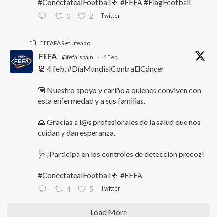
#ConéctatealFootball🏈 #FEFA #FlagFootball
Twitter
3
2
FEFAPA Retuiteado
FEFA
@fefa_spain
·
4 Feb
📆 4 feb, #DíaMundialContraElCáncer
💟 Nuestro apoyo y cariño a quienes conviven con
esta enfermedad y a sus familias.
🙏 Gracias a l@s profesionales de la salud que nos
cuidan y dan esperanza.
🩺 ¡Participa en los controles de detección precoz!
#ConéctatealFootball🏈 #FEFA
Twitter
4
5
Load More