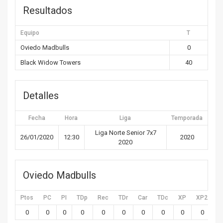
Resultados
Equipo
T
Oviedo Madbulls
0
Black Widow Towers
40
Detalles
Fecha
Hora
Liga
Temporada
Liga Norte Senior 7x7
26/01/2020
12:30
2020
2020
Oviedo Madbulls
Ptos
PC
PI
TDp
Rec
TDr
Car
TDc
XP
XP2
X
0
0
0
0
0
0
0
0
0
0