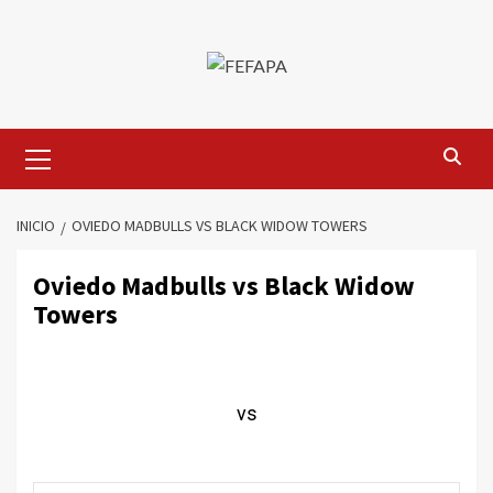
Saltar
al
contenido
Menú
primario
INICIO
OVIEDO MADBULLS VS BLACK WIDOW TOWERS
Oviedo Madbulls vs Black Widow
Towers
vs