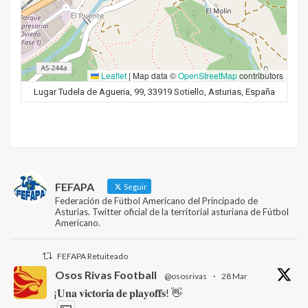
Leaflet
|
Map data ©
OpenStreetMap
contributors
Lugar Tudela de Agueria, 99, 33919 Sotiello, Asturias, España
FEFAPA
Seguir
Federación de Fútbol Americano del Principado de
Asturias. Twitter oficial de la territorial asturiana de Fútbol
Americano.
FEFAPA Retuiteado
Osos Rivas Football
@ososrivas
·
28 Mar
¡𝐔𝐧𝐚 𝐯𝐢𝐜𝐭𝐨𝐫𝐢𝐚 𝐝𝐞 𝐩𝐥𝐚𝐲𝐨𝐟𝐟𝐬! 👋