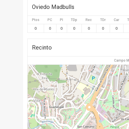
Oviedo Madbulls
Ptos
PC
PI
TDp
Rec
TDr
Car
0
0
0
0
0
0
0
Recinto
Campo Mu