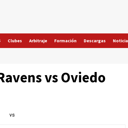
5
Clubes
Arbitraje
Formación
Descargas
Noticia
Ravens vs Oviedo
vs