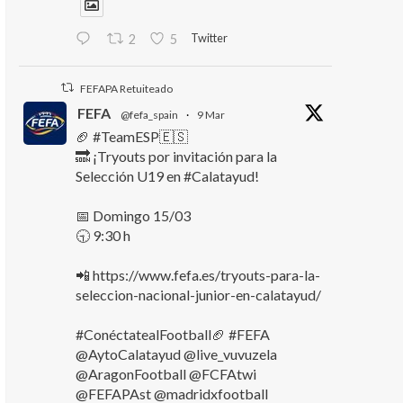
Twitter
2
5
FEFAPA Retuiteado
FEFA
@fefa_spain
·
9 Mar
🏈 #TeamESP🇪🇸
🔜 ¡Tryouts por invitación para la
Selección U19 en #Calatayud!
📅 Domingo 15/03
🕤 9:30 h
📲 https://www.fefa.es/tryouts-para-la-
seleccion-nacional-junior-en-calatayud/
#ConéctatealFootball🏈 #FEFA
@AytoCalatayud @live_vuvuzela
@AragonFootball @FCFAtwi
@FEFAPAst @madridxfootball