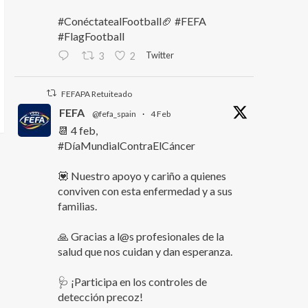
#ConéctatealFootball🏈 #FEFA
#FlagFootball
Twitter
3
2
FEFAPA Retuiteado
FEFA
@fefa_spain
·
4 Feb
📆 4 feb,
#DíaMundialContraElCáncer
💟 Nuestro apoyo y cariño a quienes
conviven con esta enfermedad y a sus
familias.
🙏 Gracias a l@s profesionales de la
salud que nos cuidan y dan esperanza.
🩺 ¡Participa en los controles de
detección precoz!