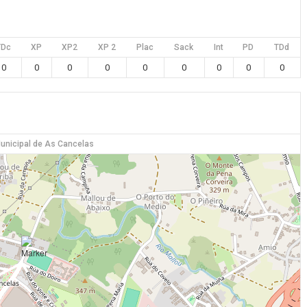
TDc
XP
XP2
XP 2
Plac
Sack
Int
PD
TDd
0
0
0
0
0
0
0
0
0
nicipal de As Cancelas