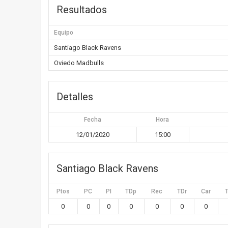
Resultados
Equipo
Santiago Black Ravens
Oviedo Madbulls
Detalles
Fecha
Hora
12/01/2020
15:00
Santiago Black Ravens
Ptos
PC
PI
TDp
Rec
TDr
Car
0
0
0
0
0
0
0