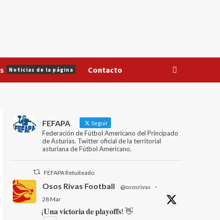
s
Contacto
Noticias de la página
FEFAPA
Seguir
Federación de Fútbol Americano del Principado
de Asturias. Twitter oficial de la territorial
asturiana de Fútbol Americano.
FEFAPA Retuiteado
Osos Rivas Football
@ososrivas
·
28 Mar
¡𝐔𝐧𝐚 𝐯𝐢𝐜𝐭𝐨𝐫𝐢𝐚 𝐝𝐞 𝐩𝐥𝐚𝐲𝐨𝐟𝐟𝐬! 👋