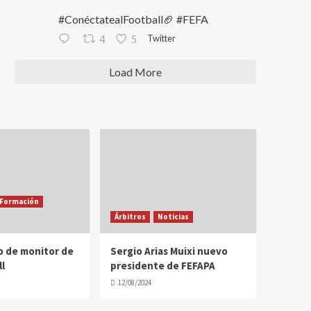
#ConéctatealFootball🏈 #FEFA
Twitter
4
5
Load More
Formación
Árbitros
Noticias
o de monitor de
Sergio Arias Muixi nuevo
l
presidente de FEFAPA
12/08/2024