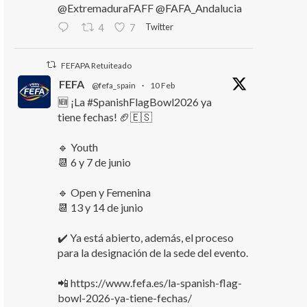
@ExtremaduraFAFF @FAFA_Andalucia
Twitter
4
7
FEFAPA Retuiteado
FEFA
@fefa_spain
·
10 Feb
🆕 ¡La #SpanishFlagBowl2026 ya
tiene fechas! 🏈🇪🇸
🔹 Youth
📆 6 y 7 de junio
🔹 Open y Femenina
📆 13 y 14 de junio
✔️ Ya está abierto, además, el proceso
para la designación de la sede del evento.
📲 https://www.fefa.es/la-spanish-flag-
bowl-2026-ya-tiene-fechas/