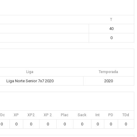
T
40
0
Liga
Temporada
Liga Norte Senior 7x7 2020
2020
TDc
XP
XP2
XP 2
Plac
Sack
Int
PD
TDd
0
0
0
0
0
0
0
0
0