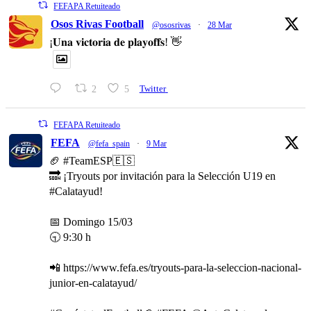
FEFAPA Retuiteado
Osos Rivas Football
@ososrivas
·
28 Mar
¡𝐔𝐧𝐚 𝐯𝐢𝐜𝐭𝐨𝐫𝐢𝐚 𝐝𝐞 𝐩𝐥𝐚𝐲𝐨𝐟𝐟𝐬! 👋
2
5
Twitter
FEFAPA Retuiteado
FEFA
@fefa_spain
·
9 Mar
🏈 #TeamESP🇪🇸
🔜 ¡Tryouts por invitación para la Selección U19 en
#Calatayud!
📅 Domingo 15/03
🕤 9:30 h
📲 https://www.fefa.es/tryouts-para-la-seleccion-nacional-
junior-en-calatayud/