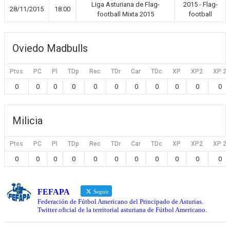
Liga Asturiana de Flag-
2015 - Flag-
28/11/2015
18:00
football Mixta 2015
football
Oviedo Madbulls
Ptos
PC
PI
TDp
Rec
TDr
Car
TDc
XP
XP2
XP 2
0
0
0
0
0
0
0
0
0
0
0
Milicia
Ptos
PC
PI
TDp
Rec
TDr
Car
TDc
XP
XP2
XP 2
0
0
0
0
0
0
0
0
0
0
0
FEFAPA
Seguir
Federación de Fútbol Americano del Principado de Asturias.
Twitter oficial de la territorial asturiana de Fútbol Americano.