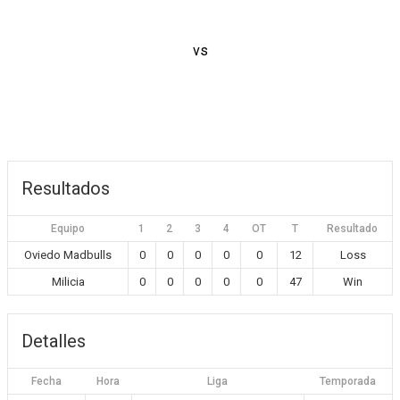
vs
Resultados
Equipo
1
2
3
4
OT
T
Resultado
Oviedo Madbulls
0
0
0
0
0
12
Loss
Milicia
0
0
0
0
0
47
Win
Detalles
Fecha
Hora
Liga
Temporada