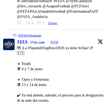
#ConéctatealFootball🏈 #FEFA @AytoCalatayud
@live_vuvuzela @AragonFootball @FCFAtwi
@FEFAPAst @madridxfootball @ExtremaduraFAFF
@FAFA_Andalucia
4
7
Twitter
FEFAPA Retuiteado
FEFA
@fefa_spain
·
10 Feb
🆕 ¡La #SpanishFlagBowl2026 ya tiene fechas! 🏈
🇪🇸
🔹 Youth
📆 6 y 7 de junio
🔹 Open y Femenina
📆 13 y 14 de junio
✔️ Ya está abierto, además, el proceso para la designación
de la sede del evento.