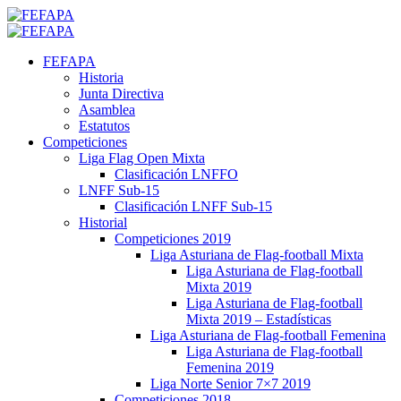
Saltar
al
Menú
contenido
primario
FEFAPA
Historia
Junta Directiva
Asamblea
Estatutos
Competiciones
Liga Flag Open Mixta
Clasificación LNFFO
LNFF Sub-15
Clasificación LNFF Sub-15
Historial
Competiciones 2019
Liga Asturiana de Flag-football Mixta
Liga Asturiana de Flag-football
Mixta 2019
Liga Asturiana de Flag-football
Mixta 2019 – Estadísticas
Liga Asturiana de Flag-football Femenina
Liga Asturiana de Flag-football
Femenina 2019
Liga Norte Senior 7×7 2019
Competiciones 2018