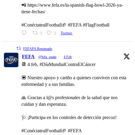
📲 https://www.fefa.es/la-spanish-flag-bowl-2026-ya-
tiene-fechas/
#ConéctatealFootball🏈 #FEFA #FlagFootball
3
2
Twitter
FEFAPA Retuiteado
FEFA
@fefa_spain
·
4 Feb
📆 4 feb, #DíaMundialContraElCáncer
💟 Nuestro apoyo y cariño a quienes conviven con esta
enfermedad y a sus familias.
🙏 Gracias a l@s profesionales de la salud que nos
cuidan y dan esperanza.
🩺 ¡Participa en los controles de detección precoz!
#ConéctatealFootball🏈 #FEFA