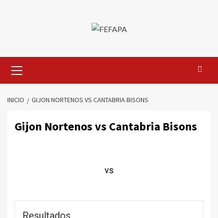
Saltar
al
contenido
Menú
primario
INICIO
GIJON NORTENOS VS CANTABRIA BISONS
Gijon Nortenos vs Cantabria Bisons
vs
Resultados