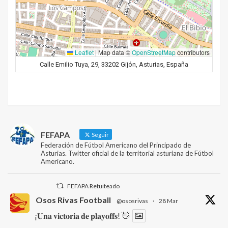
Leaflet
|
Map data ©
OpenStreetMap
contributors
Calle Emilio Tuya, 29, 33202 Gijón, Asturias, España
FEFAPA
Seguir
Federación de Fútbol Americano del Principado de
Asturias. Twitter oficial de la territorial asturiana de Fútbol
Americano.
FEFAPA Retuiteado
Osos Rivas Football
@ososrivas
·
28 Mar
¡𝐔𝐧𝐚 𝐯𝐢𝐜𝐭𝐨𝐫𝐢𝐚 𝐝𝐞 𝐩𝐥𝐚𝐲𝐨𝐟𝐟𝐬! 👋