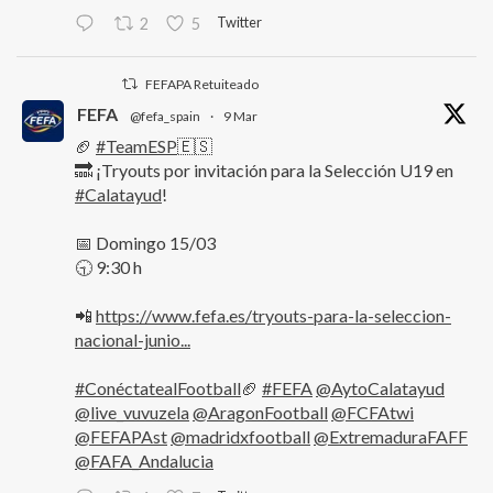
Twitter
2
5
FEFAPA Retuiteado
FEFA
@fefa_spain
·
9 Mar
🏈
#TeamESP
🇪🇸
🔜 ¡Tryouts por invitación para la Selección U19 en
#Calatayud
!
📅 Domingo 15/03
🕤 9:30 h
📲
https://www.fefa.es/tryouts-para-la-seleccion-
nacional-junio...
#ConéctatealFootball
🏈
#FEFA
@AytoCalatayud
@live_vuvuzela
@AragonFootball
@FCFAtwi
@FEFAPAst
@madridxfootball
@ExtremaduraFAFF
@FAFA_Andalucia