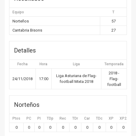
Equipo
T
Norteños
57
Cantabria Bisons
27
Detalles
Fecha
Hora
Liga
Temporada
2018 -
Liga Asturiana de Flag-
24/11/2018
17:00
Flag-
football Mixta 2018
football
Norteños
Ptos
PC
PI
TDp
Rec
TDr
Car
TDc
XP
XP2
X
0
0
0
0
0
0
0
0
0
0