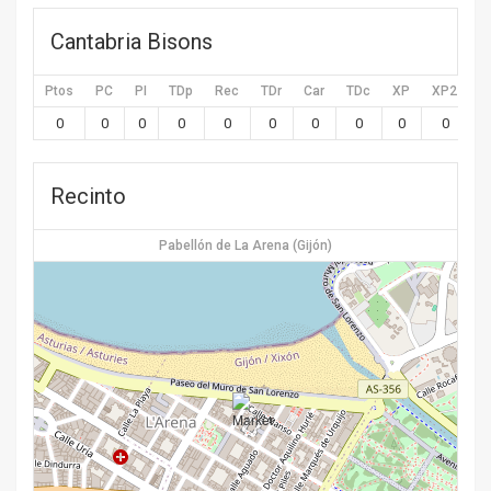
Cantabria Bisons
Ptos
PC
PI
TDp
Rec
TDr
Car
TDc
XP
XP2
X
0
0
0
0
0
0
0
0
0
0
Recinto
Pabellón de La Arena (Gijón)