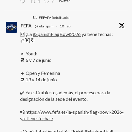
Twitter
4
7
FEFAPA Retuiteado
FEFA
@fefa_spain
·
10 Feb
🆕 ¡La
#SpanishFlagBowl2026
ya tiene fechas!
🏈🇪🇸
🔹 Youth
📆 6 y 7 de junio
🔹 Open y Femenina
📆 13 y 14 de junio
✔️ Ya está abierto, además, el proceso para la
designación de la sede del evento.
📲
https://www.fefa.es/la-spanish-flag-bowl-2026-
ya-tiene-fechas/
#ConéctatealFootball
🏈
#FEFA
#FlagFootball