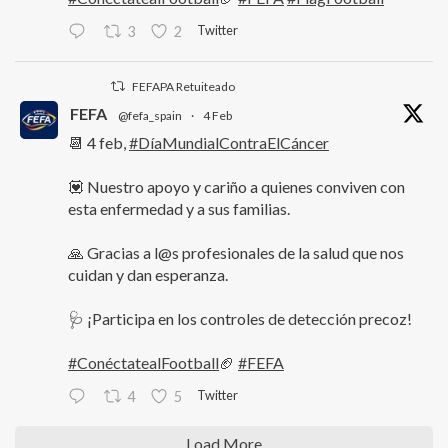
Twitter
3
2
FEFAPA Retuiteado
FEFA
@fefa_spain
·
4 Feb
📆 4 feb,
#DíaMundialContraElCáncer
💟 Nuestro apoyo y cariño a quienes conviven con
esta enfermedad y a sus familias.
🙏 Gracias a l@s profesionales de la salud que nos
cuidan y dan esperanza.
🩺 ¡Participa en los controles de detección precoz!
#ConéctatealFootball
🏈
#FEFA
Twitter
4
5
Load More