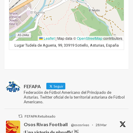
Leaflet
|
Map data ©
OpenStreetMap
contributors
Lugar Tudela de Agueria, 99, 33919 Sotiello, Asturias, España
FEFAPA
Seguir
Federación de Fútbol Americano del Principado de
Asturias. Twitter oficial de la territorial asturiana de Fútbol
Americano.
FEFAPA Retuiteado
Osos Rivas Football
@ososrivas
·
28 Mar
¡𝐔𝐧𝐚 𝐯𝐢𝐜𝐭𝐨𝐫𝐢𝐚 𝐝𝐞 𝐩𝐥𝐚𝐲𝐨𝐟𝐟𝐬! 👋