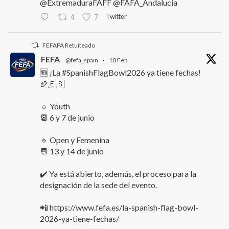
@ExtremaduraFAFF @FAFA_Andalucia
Twitter
4
7
FEFAPA Retuiteado
FEFA
@fefa_spain
·
10 Feb
🆕 ¡La #SpanishFlagBowl2026 ya tiene fechas!
🏈🇪🇸
🔹 Youth
📆 6 y 7 de junio
🔹 Open y Femenina
📆 13 y 14 de junio
✔️ Ya está abierto, además, el proceso para la
designación de la sede del evento.
📲 https://www.fefa.es/la-spanish-flag-bowl-
2026-ya-tiene-fechas/