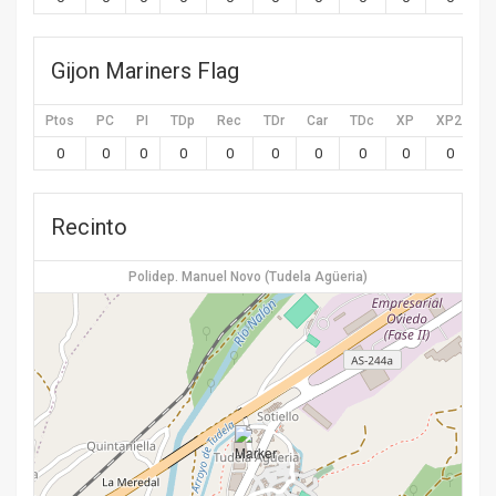
Gijon Mariners Flag
Ptos
PC
PI
TDp
Rec
TDr
Car
TDc
XP
XP2
X
0
0
0
0
0
0
0
0
0
0
Recinto
Polidep. Manuel Novo (Tudela Agüeria)