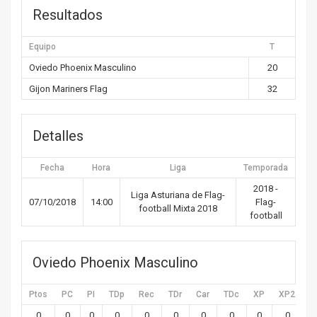
Resultados
Equipo
T
Oviedo Phoenix Masculino
20
Gijon Mariners Flag
32
Detalles
Fecha
Hora
Liga
Temporada
2018 -
Liga Asturiana de Flag-
07/10/2018
14:00
Flag-
football Mixta 2018
football
Oviedo Phoenix Masculino
Ptos
PC
PI
TDp
Rec
TDr
Car
TDc
XP
XP2
X
0
0
0
0
0
0
0
0
0
0