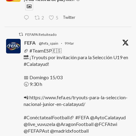
Twitter
2
5
FEFAPA Retuiteado
FEFA
@fefa_spain
·
9 Mar
🏈 #TeamESP🇪🇸
🔜 ¡Tryouts por invitación para la Selección U19 en
#Calatayud!
📅 Domingo 15/03
🕤 9:30 h
📲 https://www.fefa.es/tryouts-para-la-seleccion-
nacional-junior-en-calatayud/
#ConéctatealFootball🏈 #FEFA @AytoCalatayud
@live_vuvuzela @AragonFootball @FCFAtwi
@FEFAPAst @madridxfootball