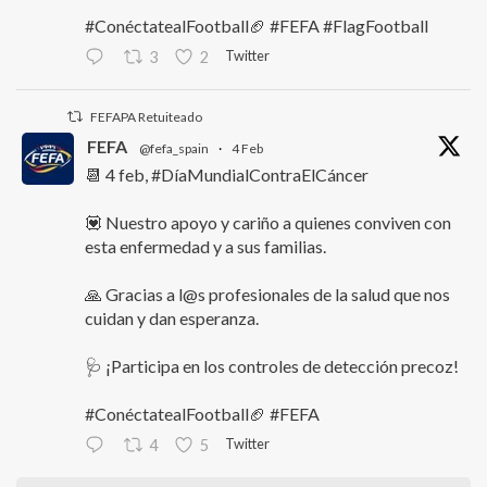
#ConéctatealFootball🏈 #FEFA #FlagFootball
Twitter
3
2
FEFAPA Retuiteado
FEFA
@fefa_spain
·
4 Feb
📆 4 feb, #DíaMundialContraElCáncer
💟 Nuestro apoyo y cariño a quienes conviven con
esta enfermedad y a sus familias.
🙏 Gracias a l@s profesionales de la salud que nos
cuidan y dan esperanza.
🩺 ¡Participa en los controles de detección precoz!
#ConéctatealFootball🏈 #FEFA
Twitter
4
5