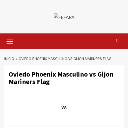
Saltar
al
contenido
Menú
primario
INICIO
OVIEDO PHOENIX MASCULINO VS GIJON MARINERS FLAG
Oviedo Phoenix Masculino vs Gijon
Mariners Flag
vs