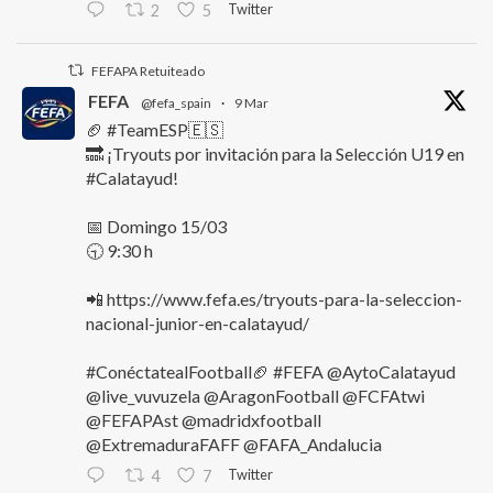
Twitter
2
5
FEFAPA Retuiteado
FEFA
@fefa_spain
·
9 Mar
🏈 #TeamESP🇪🇸
🔜 ¡Tryouts por invitación para la Selección U19 en
#Calatayud!
📅 Domingo 15/03
🕤 9:30 h
📲 https://www.fefa.es/tryouts-para-la-seleccion-
nacional-junior-en-calatayud/
#ConéctatealFootball🏈 #FEFA @AytoCalatayud
@live_vuvuzela @AragonFootball @FCFAtwi
@FEFAPAst @madridxfootball
@ExtremaduraFAFF @FAFA_Andalucia
Twitter
4
7