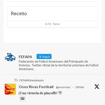
Recinto
H.F.E. Tensi
FEFAPA
Seguir
Federación de Fútbol Americano del Principado de
Asturias. Twitter oficial de la territorial asturiana de Fútbol
Americano.
FEFAPA Retuiteado
Osos Rivas Football
@ososrivas
·
28 Mar
¡𝐔𝐧𝐚 𝐯𝐢𝐜𝐭𝐨𝐫𝐢𝐚 𝐝𝐞 𝐩𝐥𝐚𝐲𝐨𝐟𝐟𝐬! 👋