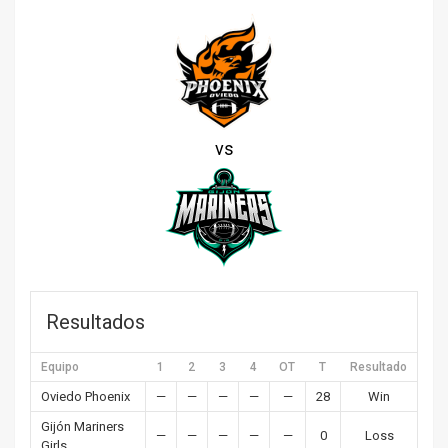
vs
Resultados
Equipo
1
2
3
4
OT
T
Resultado
Oviedo Phoenix
—
—
—
—
—
28
Win
Gijón Mariners
—
—
—
—
—
0
Loss
Girls