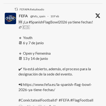
FEFAPA Retuiteado
FEFA
@fefa_spain
·
10 Feb
🆕 ¡La #SpanishFlagBowl2026 ya tiene fechas!
🏈🇪🇸
🔹 Youth
📆 6 y 7 de junio
🔹 Open y Femenina
📆 13 y 14 de junio
✔️ Ya está abierto, además, el proceso para la
designación de la sede del evento.
📲 https://www.fefa.es/la-spanish-flag-bowl-
2026-ya-tiene-fechas/
#ConéctatealFootball🏈 #FEFA #FlagFootball