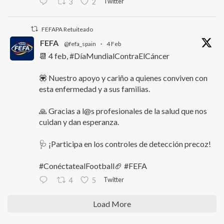
Twitter
3
2
FEFAPA Retuiteado
FEFA
@fefa_spain
·
4 Feb
📆 4 feb, #DíaMundialContraElCáncer
💟 Nuestro apoyo y cariño a quienes conviven con
esta enfermedad y a sus familias.
🙏 Gracias a l@s profesionales de la salud que nos
cuidan y dan esperanza.
🩺 ¡Participa en los controles de detección precoz!
#ConéctatealFootball🏈 #FEFA
Twitter
4
5
Load More