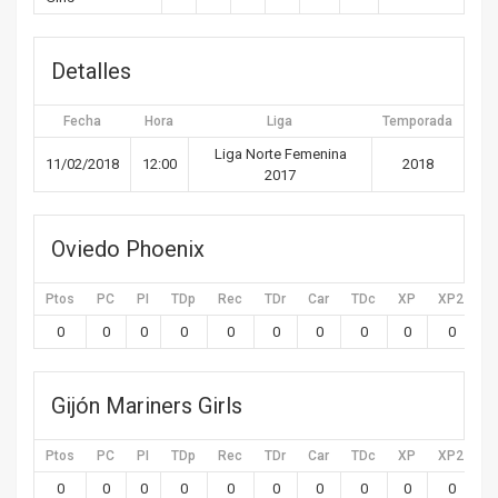
Detalles
Fecha
Hora
Liga
Temporada
Liga Norte Femenina
11/02/2018
12:00
2018
2017
Oviedo Phoenix
Ptos
PC
PI
TDp
Rec
TDr
Car
TDc
XP
XP2
X
0
0
0
0
0
0
0
0
0
0
Gijón Mariners Girls
Ptos
PC
PI
TDp
Rec
TDr
Car
TDc
XP
XP2
X
0
0
0
0
0
0
0
0
0
0