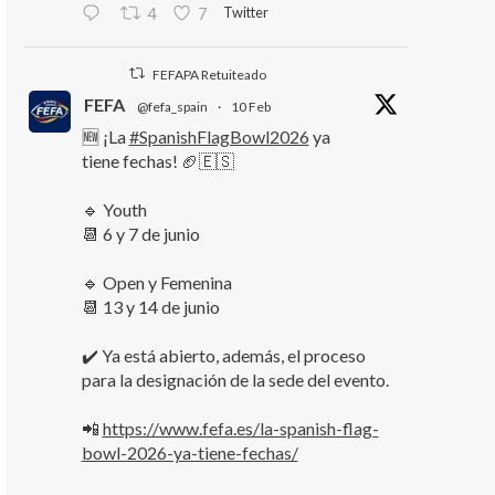
Twitter
4
7
FEFAPA Retuiteado
FEFA
@fefa_spain
·
10 Feb
🆕 ¡La
#SpanishFlagBowl2026
ya
tiene fechas! 🏈🇪🇸
🔹 Youth
📆 6 y 7 de junio
🔹 Open y Femenina
📆 13 y 14 de junio
✔️ Ya está abierto, además, el proceso
para la designación de la sede del evento.
📲
https://www.fefa.es/la-spanish-flag-
bowl-2026-ya-tiene-fechas/