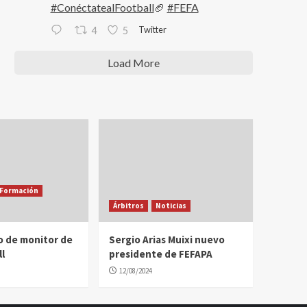
#ConéctatealFootball
🏈
#FEFA
Twitter
4
5
Load More
Formación
Árbitros
Noticias
o de monitor de
Sergio Arias Muixi nuevo
l
presidente de FEFAPA
12/08/2024