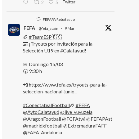
Twitter
2
5
FEFAPA Retuiteado
FEFA
@fefa_spain
·
9 Mar
🏈
#TeamESP
🇪🇸
🔜 ¡Tryouts por invitación para la
Selección U19 en
#Calatayud
!
📅 Domingo 15/03
🕤 9:30 h
📲
https://www.fefa.es/tryouts-para-la-
seleccion-nacional-junio...
#ConéctatealFootball
🏈
#FEFA
@AytoCalatayud
@live_vuvuzela
@AragonFootball
@FCFAtwi
@FEFAPAst
@madridxfootball
@ExtremaduraFAFF
@FAFA_Andalucia