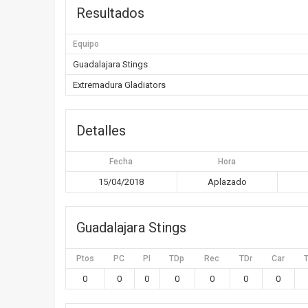
Resultados
Equipo
Guadalajara Stings
Extremadura Gladiators
Detalles
Fecha
Hora
15/04/2018
Aplazado
Guadalajara Stings
Ptos
PC
PI
TDp
Rec
TDr
Car
0
0
0
0
0
0
0