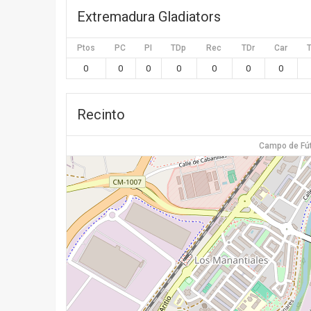
Extremadura Gladiators
Ptos
PC
PI
TDp
Rec
TDr
Car
0
0
0
0
0
0
0
Recinto
Campo de Fút