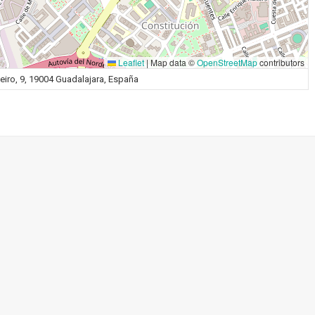
Leaflet
|
Map data ©
OpenStreetMap
contributors
teiro, 9, 19004 Guadalajara, España