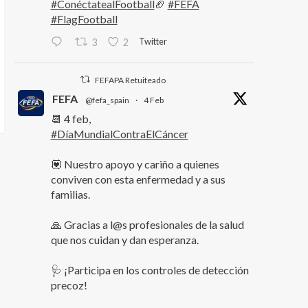
#ConéctatealFootball
🏈
#FEFA
#FlagFootball
Twitter
3
2
FEFAPA Retuiteado
FEFA
@fefa_spain
·
4 Feb
📆 4 feb,
#DíaMundialContraElCáncer
💟 Nuestro apoyo y cariño a quienes
conviven con esta enfermedad y a sus
familias.
🙏 Gracias a l@s profesionales de la salud
que nos cuidan y dan esperanza.
🩺 ¡Participa en los controles de detección
precoz!