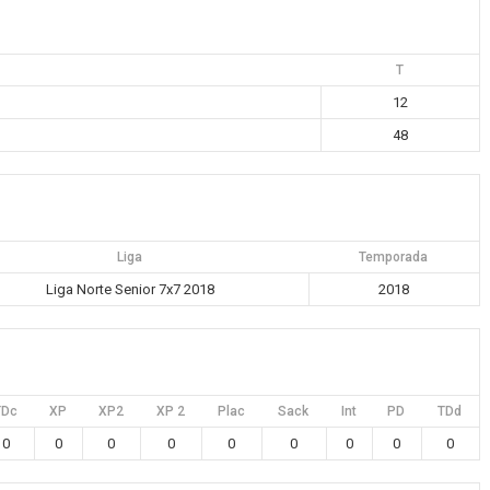
T
12
48
Liga
Temporada
Liga Norte Senior 7x7 2018
2018
TDc
XP
XP2
XP 2
Plac
Sack
Int
PD
TDd
0
0
0
0
0
0
0
0
0