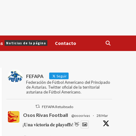
as
Contacto
Noticias de la página
FEFAPA
Seguir
Federación de Fútbol Americano del Principado
de Asturias. Twitter oficial de la territorial
asturiana de Fútbol Americano.
FEFAPA Retuiteado
Osos Rivas Football
@ososrivas
·
28 Mar
¡𝐔𝐧𝐚 𝐯𝐢𝐜𝐭𝐨𝐫𝐢𝐚 𝐝𝐞 𝐩𝐥𝐚𝐲𝐨𝐟𝐟𝐬! 👋