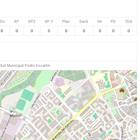
TDc
XP
XP2
XP 2
Plac
Sack
Int
PD
TDd
0
0
0
0
0
0
0
0
0
bol Municipal Pedro Escartín