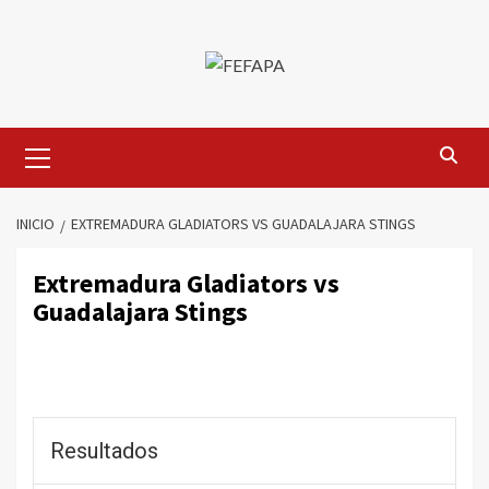
Saltar
al
contenido
Menú
primario
INICIO
EXTREMADURA GLADIATORS VS GUADALAJARA STINGS
Extremadura Gladiators vs
Guadalajara Stings
Resultados