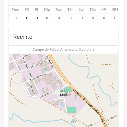
Ptos
PC
PI
TDp
Rec
TDr
Car
TDc
XP
XP2
X
0
0
0
0
0
0
0
0
0
0
Recinto
Campo de Fútbol Americano Gladiators