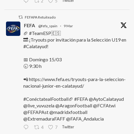
Twitter
2
5
FEFAPA Retuiteado
FEFA
@fefa_spain
·
9 Mar
🏈 #TeamESP🇪🇸
🔜 ¡Tryouts por invitación para la Selección U19 en
#Calatayud!
📅 Domingo 15/03
🕤 9:30 h
📲 https://www.fefa.es/tryouts-para-la-seleccion-
nacional-junior-en-calatayud/
#ConéctatealFootball🏈 #FEFA @AytoCalatayud
@live_vuvuzela @AragonFootball @FCFAtwi
@FEFAPAst @madridxfootball
@ExtremaduraFAFF @FAFA_Andalucia
Twitter
4
7