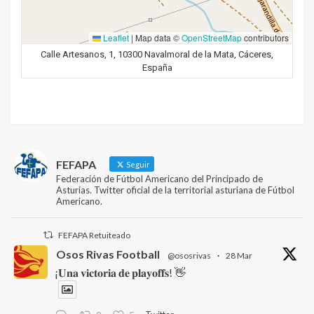
Leaflet
|
Map data ©
OpenStreetMap
contributors
Calle Artesanos, 1, 10300 Navalmoral de la Mata, Cáceres,
España
FEFAPA
Seguir
Federación de Fútbol Americano del Principado de
Asturias. Twitter oficial de la territorial asturiana de Fútbol
Americano.
FEFAPA Retuiteado
Osos Rivas Football
@ososrivas
·
28 Mar
¡𝐔𝐧𝐚 𝐯𝐢𝐜𝐭𝐨𝐫𝐢𝐚 𝐝𝐞 𝐩𝐥𝐚𝐲𝐨𝐟𝐟𝐬! 👋