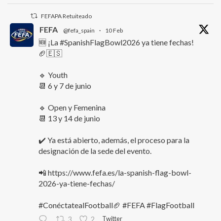
FEFAPA Retuiteado
FEFA
@fefa_spain
·
10 Feb
🆕 ¡La #SpanishFlagBowl2026 ya tiene fechas!
🏈🇪🇸
🔹 Youth
📆 6 y 7 de junio
🔹 Open y Femenina
📆 13 y 14 de junio
✔️ Ya está abierto, además, el proceso para la
designación de la sede del evento.
📲 https://www.fefa.es/la-spanish-flag-bowl-
2026-ya-tiene-fechas/
#ConéctatealFootball🏈 #FEFA #FlagFootball
Twitter
3
2