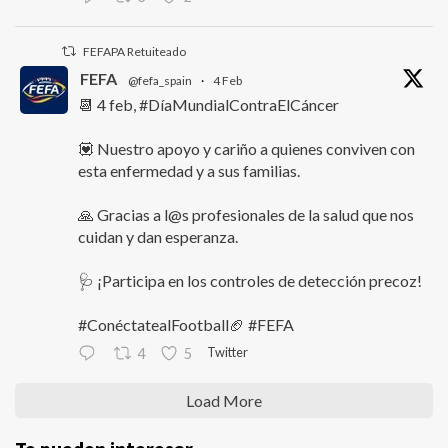
FEFAPA Retuiteado
FEFA
@fefa_spain
·
4 Feb
📆 4 feb, #DíaMundialContraElCáncer
💟 Nuestro apoyo y cariño a quienes conviven con
esta enfermedad y a sus familias.
🙏 Gracias a l@s profesionales de la salud que nos
cuidan y dan esperanza.
🩺 ¡Participa en los controles de detección precoz!
#ConéctatealFootball🏈 #FEFA
Twitter
4
5
Load More