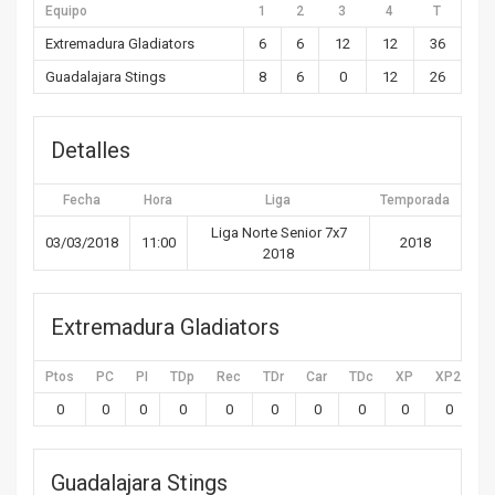
Equipo
1
2
3
4
T
Extremadura Gladiators
6
6
12
12
36
Guadalajara Stings
8
6
0
12
26
Detalles
Fecha
Hora
Liga
Temporada
Liga Norte Senior 7x7
03/03/2018
11:00
2018
2018
Extremadura Gladiators
Ptos
PC
PI
TDp
Rec
TDr
Car
TDc
XP
XP2
X
0
0
0
0
0
0
0
0
0
0
Guadalajara Stings