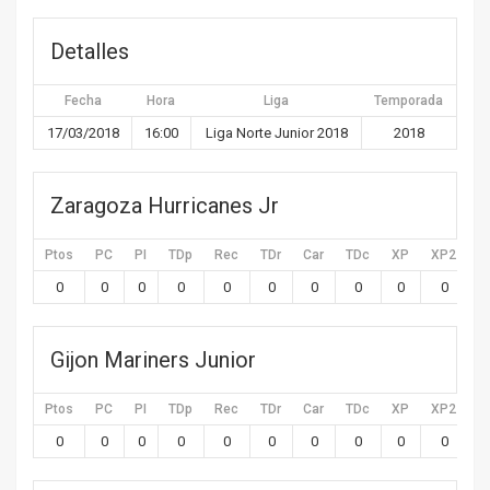
Detalles
Fecha
Hora
Liga
Temporada
17/03/2018
16:00
Liga Norte Junior 2018
2018
Zaragoza Hurricanes Jr
Ptos
PC
PI
TDp
Rec
TDr
Car
TDc
XP
XP2
X
0
0
0
0
0
0
0
0
0
0
Gijon Mariners Junior
Ptos
PC
PI
TDp
Rec
TDr
Car
TDc
XP
XP2
X
0
0
0
0
0
0
0
0
0
0