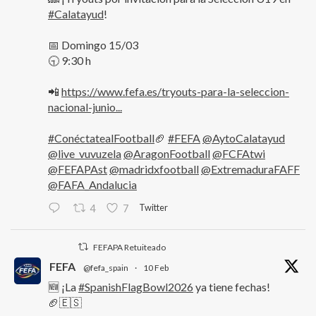
#Calatayud
!
📅 Domingo 15/03
🕤 9:30 h
📲
https://www.fefa.es/tryouts-para-la-seleccion-
nacional-junio...
#ConéctatealFootball
🏈
#FEFA
@AytoCalatayud
@live_vuvuzela
@AragonFootball
@FCFAtwi
@FEFAPAst
@madridxfootball
@ExtremaduraFAFF
@FAFA_Andalucia
Twitter
4
7
FEFAPA Retuiteado
FEFA
@fefa_spain
·
10 Feb
🆕 ¡La
#SpanishFlagBowl2026
ya tiene fechas!
🏈🇪🇸