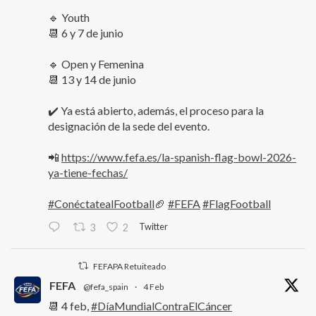
🔹 Youth
📆 6 y 7 de junio
🔹 Open y Femenina
📆 13 y 14 de junio
✔️ Ya está abierto, además, el proceso para la
designación de la sede del evento.
📲
https://www.fefa.es/la-spanish-flag-bowl-2026-
ya-tiene-fechas/
#ConéctatealFootball
🏈
#FEFA
#FlagFootball
Twitter
3
2
FEFAPA Retuiteado
FEFA
@fefa_spain
·
4 Feb
📆 4 feb,
#DíaMundialContraElCáncer