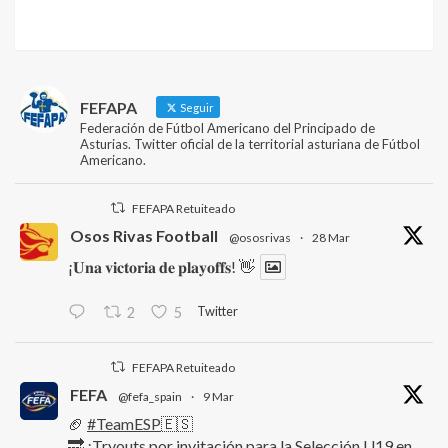
FEFAPA
Seguir
Federación de Fútbol Americano del Principado de
Asturias. Twitter oficial de la territorial asturiana de Fútbol
Americano.
FEFAPA Retuiteado
Osos Rivas Football
@ososrivas
·
28 Mar
¡𝐔𝐧𝐚 𝐯𝐢𝐜𝐭𝐨𝐫𝐢𝐚 𝐝𝐞 𝐩𝐥𝐚𝐲𝐨𝐟𝐟𝐬! 👋
Twitter
2
5
FEFAPA Retuiteado
FEFA
@fefa_spain
·
9 Mar
🏈
#TeamESP
🇪🇸
🔜 ¡Tryouts por invitación para la Selección U19 en