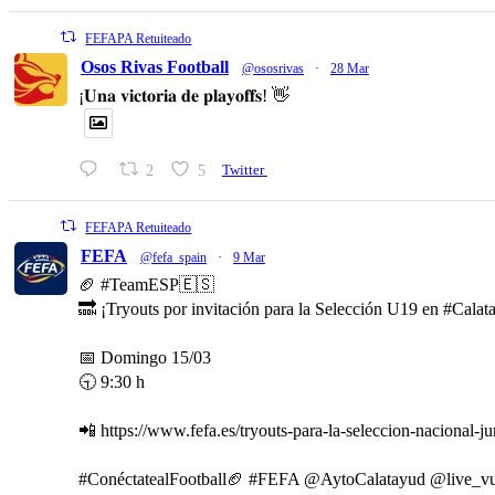
FEFAPA Retuiteado
Osos Rivas Football
@ososrivas
·
28 Mar
¡𝐔𝐧𝐚 𝐯𝐢𝐜𝐭𝐨𝐫𝐢𝐚 𝐝𝐞 𝐩𝐥𝐚𝐲𝐨𝐟𝐟𝐬! 👋
2
5
Twitter
FEFAPA Retuiteado
FEFA
@fefa_spain
·
9 Mar
🏈 #TeamESP🇪🇸
🔜 ¡Tryouts por invitación para la Selección U19 en #Calat
📅 Domingo 15/03
🕤 9:30 h
📲 https://www.fefa.es/tryouts-para-la-seleccion-nacional-ju
#ConéctatealFootball🏈 #FEFA @AytoCalatayud @live