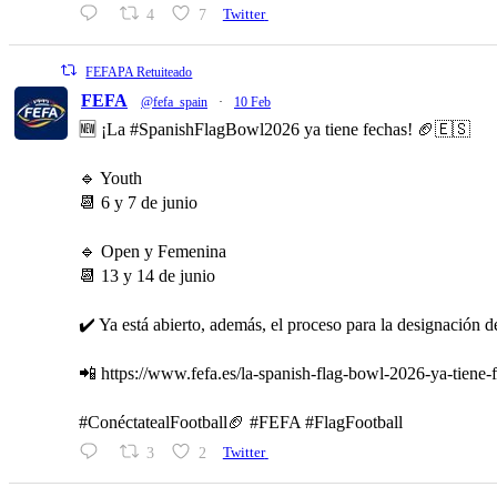
4
7
Twitter
FEFAPA Retuiteado
FEFA
@fefa_spain
·
10 Feb
🆕 ¡La #SpanishFlagBowl2026 ya tiene fechas! 🏈🇪🇸
🔹 Youth
📆 6 y 7 de junio
🔹 Open y Femenina
📆 13 y 14 de junio
✔️ Ya está abierto, además, el proceso para la designación d
📲 https://www.fefa.es/la-spanish-flag-bowl-2026-ya-tiene-
#ConéctatealFootball🏈 #FEFA #FlagFootball
3
2
Twitter