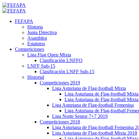
Saltar
al
Menú
contenido
primario
FEFAPA
Historia
Junta Directiva
Asamblea
Estatutos
Competiciones
Liga Flag Open Mixta
Clasificación LNFFO
LNFF Sub-15
Clasificación LNFF Sub-15
Historial
Competiciones 2019
Liga Asturiana de Flag-football Mixta
Liga Asturiana de Flag-football Mixt
Liga Asturiana de Flag-football Mixta
Liga Asturiana de Flag-football Femenina
Liga Asturiana de Flag-football Feme
Liga Norte Senior 7×7 2019
Competiciones 2018
Liga Asturiana de Flag-football Femenina 2
Liga Asturiana de Flag-football Mixta 2018
Liga Asturiana de Flag-football Mixta