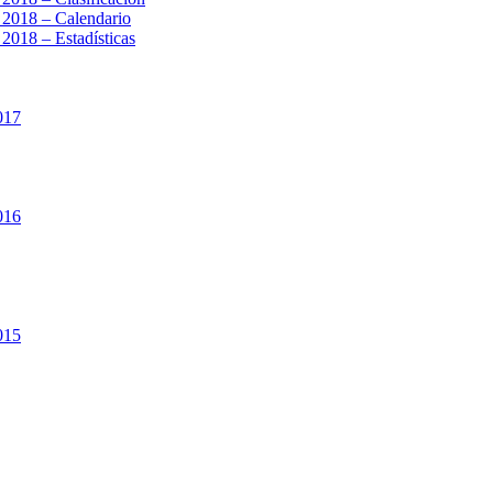
a 2018 – Calendario
 2018 – Estadísticas
017
016
015