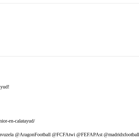
ayud!
nior-en-calatayud/
_vuvuzela @AragonFootball @FCFAtwi @FEFAPAst @madridxfootb