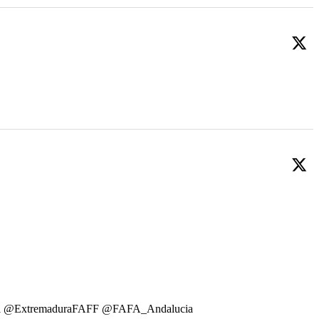
all @ExtremaduraFAFF @FAFA_Andalucia