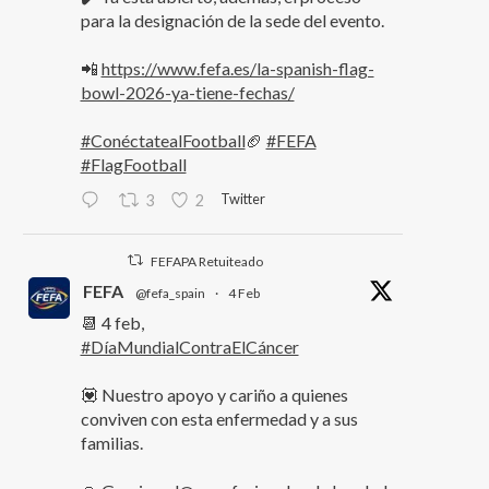
para la designación de la sede del evento.
📲
https://www.fefa.es/la-spanish-flag-
bowl-2026-ya-tiene-fechas/
#ConéctatealFootball
🏈
#FEFA
#FlagFootball
Twitter
3
2
FEFAPA Retuiteado
FEFA
@fefa_spain
·
4 Feb
📆 4 feb,
#DíaMundialContraElCáncer
💟 Nuestro apoyo y cariño a quienes
conviven con esta enfermedad y a sus
familias.