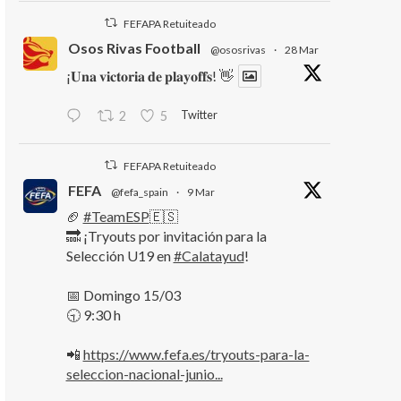
FEFAPA Retuiteado
Osos Rivas Football
@ososrivas
·
28 Mar
¡𝐔𝐧𝐚 𝐯𝐢𝐜𝐭𝐨𝐫𝐢𝐚 𝐝𝐞 𝐩𝐥𝐚𝐲𝐨𝐟𝐟𝐬! 👋
Twitter
2
5
FEFAPA Retuiteado
FEFA
@fefa_spain
·
9 Mar
🏈
#TeamESP
🇪🇸
🔜 ¡Tryouts por invitación para la
Selección U19 en
#Calatayud
!
📅 Domingo 15/03
🕤 9:30 h
📲
https://www.fefa.es/tryouts-para-la-
seleccion-nacional-junio...