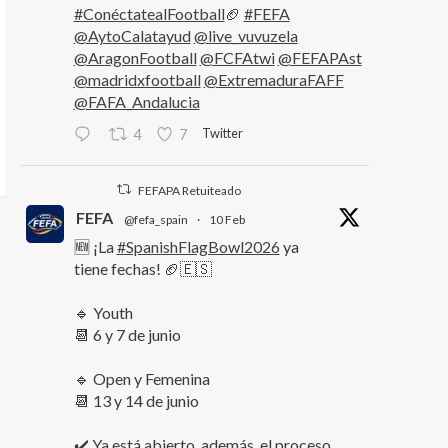
#ConéctatealFootball
🏈
#FEFA
@AytoCalatayud
@live_vuvuzela
@AragonFootball
@FCFAtwi
@FEFAPAst
@madridxfootball
@ExtremaduraFAFF
@FAFA_Andalucia
Twitter
4
7
FEFAPA Retuiteado
FEFA
@fefa_spain
·
10 Feb
🆕 ¡La
#SpanishFlagBowl2026
ya
tiene fechas! 🏈🇪🇸
🔹 Youth
📆 6 y 7 de junio
🔹 Open y Femenina
📆 13 y 14 de junio
✔️ Ya está abierto, además, el proceso