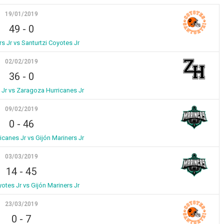
19/01/2019
49
-
0
rs Jr vs Santurtzi Coyotes Jr
02/02/2019
36
-
0
 Jr vs Zaragoza Hurricanes Jr
09/02/2019
0
-
46
canes Jr vs Gijón Mariners Jr
03/03/2019
14
-
45
yotes Jr vs Gijón Mariners Jr
23/03/2019
0
-
7