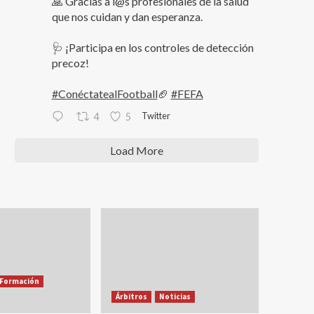
🙏 Gracias a l@s profesionales de la salud
que nos cuidan y dan esperanza.
🩺 ¡Participa en los controles de detección
precoz!
#ConéctatealFootball
🏈
#FEFA
Twitter
4
5
Load More
Formación
Árbitros
Noticias