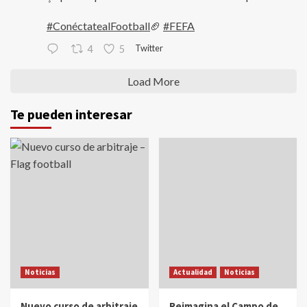
#ConéctatealFootball
🏈
#FEFA
Twitter
4
5
Load More
Te pueden interesar
Noticias
Actualidad
Noticias
Nuevo curso de arbitraje
Reimagina el Campo de