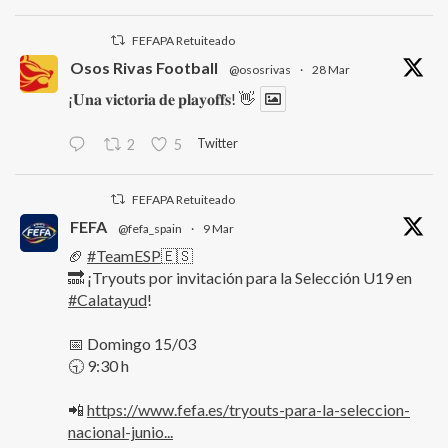
FEFAPA Retuiteado
Osos Rivas Football
@ososrivas
·
28 Mar
¡𝐔𝐧𝐚 𝐯𝐢𝐜𝐭𝐨𝐫𝐢𝐚 𝐝𝐞 𝐩𝐥𝐚𝐲𝐨𝐟𝐟𝐬! 👋
Twitter
2
5
FEFAPA Retuiteado
FEFA
@fefa_spain
·
9 Mar
🏈
#TeamESP
🇪🇸
🔜 ¡Tryouts por invitación para la Selección U19 en
#Calatayud
!
📅 Domingo 15/03
🕤 9:30 h
📲
https://www.fefa.es/tryouts-para-la-seleccion-
nacional-junio...