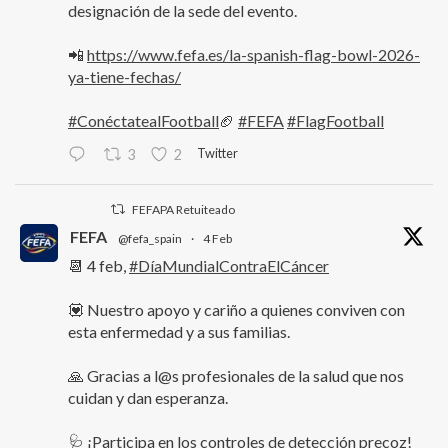
designación de la sede del evento.
📲
https://www.fefa.es/la-spanish-flag-bowl-2026-
ya-tiene-fechas/
#ConéctatealFootball
🏈
#FEFA
#FlagFootball
Twitter
3
2
FEFAPA Retuiteado
FEFA
@fefa_spain
·
4 Feb
📆 4 feb,
#DíaMundialContraElCáncer
💟 Nuestro apoyo y cariño a quienes conviven con
esta enfermedad y a sus familias.
🙏 Gracias a l@s profesionales de la salud que nos
cuidan y dan esperanza.
🩺 ¡Participa en los controles de detección precoz!