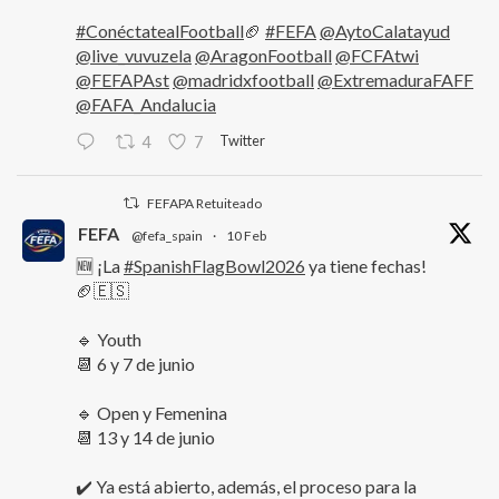
#ConéctatealFootball
🏈
#FEFA
@AytoCalatayud
@live_vuvuzela
@AragonFootball
@FCFAtwi
@FEFAPAst
@madridxfootball
@ExtremaduraFAFF
@FAFA_Andalucia
Twitter
4
7
FEFAPA Retuiteado
FEFA
@fefa_spain
·
10 Feb
🆕 ¡La
#SpanishFlagBowl2026
ya tiene fechas!
🏈🇪🇸
🔹 Youth
📆 6 y 7 de junio
🔹 Open y Femenina
📆 13 y 14 de junio
✔️ Ya está abierto, además, el proceso para la