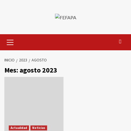
Saltar
al
contenido
Menú
primario
INICIO
2023
AGOSTO
Mes:
agosto 2023
Actualidad
Noticias