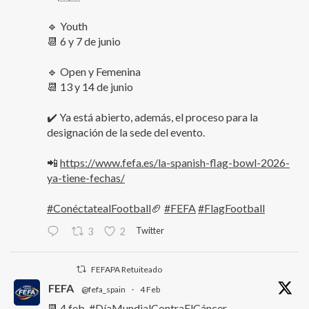
🔹 Youth
📆 6 y 7 de junio
🔹 Open y Femenina
📆 13 y 14 de junio
✔️ Ya está abierto, además, el proceso para la
designación de la sede del evento.
📲
https://www.fefa.es/la-spanish-flag-bowl-2026-
ya-tiene-fechas/
#ConéctatealFootball
🏈
#FEFA
#FlagFootball
Twitter
3
2
FEFAPA Retuiteado
FEFA
@fefa_spain
·
4 Feb
📆 4 feb,
#DíaMundialContraElCáncer