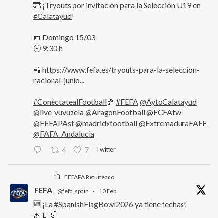
🔜 ¡Tryouts por invitación para la Selección U19 en
#Calatayud
!
📅 Domingo 15/03
🕤 9:30 h
📲
https://www.fefa.es/tryouts-para-la-seleccion-
nacional-junio...
#ConéctatealFootball
🏈
#FEFA
@AytoCalatayud
@live_vuvuzela
@AragonFootball
@FCFAtwi
@FEFAPAst
@madridxfootball
@ExtremaduraFAFF
@FAFA_Andalucia
Twitter
4
7
FEFAPA Retuiteado
FEFA
@fefa_spain
·
10 Feb
🆕 ¡La
#SpanishFlagBowl2026
ya tiene fechas!
🏈🇪🇸