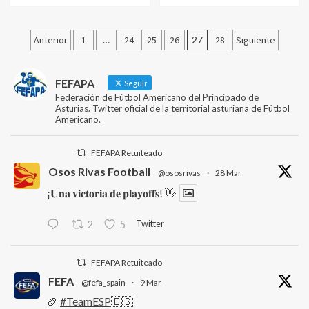
Paginación
Anterior
1
…
24
25
26
27
28
Siguiente
de
entradas
FEFAPA
Seguir
Federación de Fútbol Americano del Principado de
Asturias. Twitter oficial de la territorial asturiana de Fútbol
Americano.
FEFAPA Retuiteado
Osos Rivas Football
@ososrivas
·
28 Mar
¡𝐔𝐧𝐚 𝐯𝐢𝐜𝐭𝐨𝐫𝐢𝐚 𝐝𝐞 𝐩𝐥𝐚𝐲𝐨𝐟𝐟𝐬! 👋
Twitter
2
5
FEFAPA Retuiteado
FEFA
@fefa_spain
·
9 Mar
🏈
#TeamESP
🇪🇸