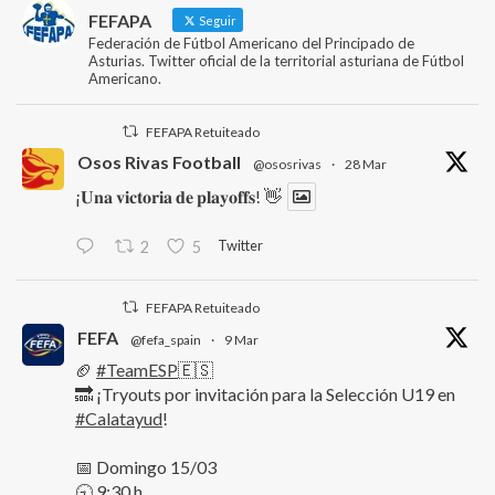
FEFAPA
Seguir
Federación de Fútbol Americano del Principado de
Asturias. Twitter oficial de la territorial asturiana de Fútbol
Americano.
FEFAPA Retuiteado
Osos Rivas Football
@ososrivas
·
28 Mar
¡𝐔𝐧𝐚 𝐯𝐢𝐜𝐭𝐨𝐫𝐢𝐚 𝐝𝐞 𝐩𝐥𝐚𝐲𝐨𝐟𝐟𝐬! 👋
Twitter
2
5
FEFAPA Retuiteado
FEFA
@fefa_spain
·
9 Mar
🏈
#TeamESP
🇪🇸
🔜 ¡Tryouts por invitación para la Selección U19 en
#Calatayud
!
📅 Domingo 15/03
🕤 9:30 h