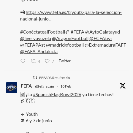
📲
https://www.fefa.es/tryouts-para-la-seleccion-
nacional-junio...
#ConéctatealFootball
🏈
#FEFA
@AytoCalatayud
@live_vuvuzela
@AragonFootball
@FCFAtwi
@FEFAPAst
@madridxfootball
@ExtremaduraFAFF
@FAFA_Andalucia
Twitter
4
7
FEFAPA Retuiteado
FEFA
@fefa_spain
·
10 Feb
🆕 ¡La
#SpanishFlagBowl2026
ya tiene fechas!
🏈🇪🇸
🔹 Youth
📆 6 y 7 de junio