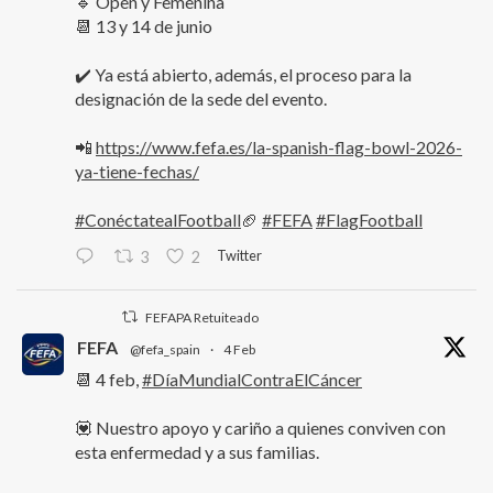
🔹 Open y Femenina
📆 13 y 14 de junio
✔️ Ya está abierto, además, el proceso para la
designación de la sede del evento.
📲
https://www.fefa.es/la-spanish-flag-bowl-2026-
ya-tiene-fechas/
#ConéctatealFootball
🏈
#FEFA
#FlagFootball
Twitter
3
2
FEFAPA Retuiteado
FEFA
@fefa_spain
·
4 Feb
📆 4 feb,
#DíaMundialContraElCáncer
💟 Nuestro apoyo y cariño a quienes conviven con
esta enfermedad y a sus familias.