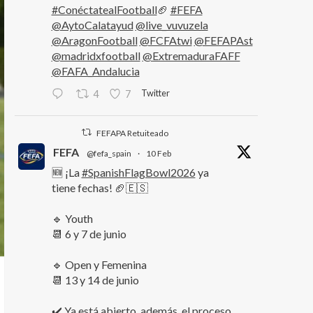
#ConéctatealFootball
🏈
#FEFA
@AytoCalatayud
@live_vuvuzela
@AragonFootball
@FCFAtwi
@FEFAPAst
@madridxfootball
@ExtremaduraFAFF
@FAFA_Andalucia
Twitter
4
7
FEFAPA Retuiteado
FEFA
@fefa_spain
·
10 Feb
🆕 ¡La
#SpanishFlagBowl2026
ya
tiene fechas! 🏈🇪🇸
🔹 Youth
📆 6 y 7 de junio
🔹 Open y Femenina
📆 13 y 14 de junio
✔️ Ya está abierto, además, el proceso