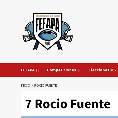
Saltar
al
contenido
FEFAPA
Competiciones
Elecciones 202
INICIO
ROCIO FUENTE
7
Rocio Fuente