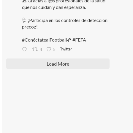
🙏 Gracias a l@s profesionales de la salud
que nos cuidan y dan esperanza.
🩺 ¡Participa en los controles de detección
precoz!
#ConéctatealFootball
🏈
#FEFA
Twitter
4
5
Load More