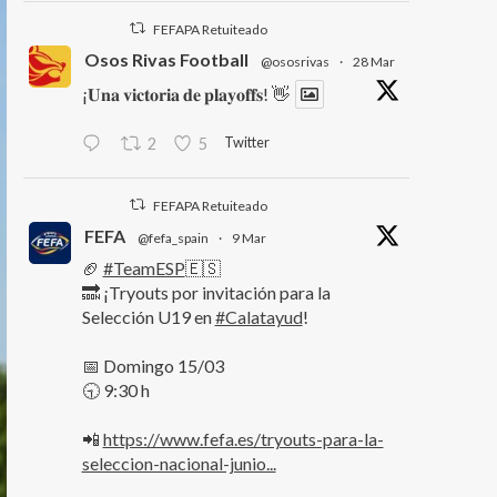
FEFAPA Retuiteado
Osos Rivas Football
@ososrivas
·
28 Mar
¡𝐔𝐧𝐚 𝐯𝐢𝐜𝐭𝐨𝐫𝐢𝐚 𝐝𝐞 𝐩𝐥𝐚𝐲𝐨𝐟𝐟𝐬! 👋
Twitter
2
5
FEFAPA Retuiteado
FEFA
@fefa_spain
·
9 Mar
🏈
#TeamESP
🇪🇸
🔜 ¡Tryouts por invitación para la
Selección U19 en
#Calatayud
!
📅 Domingo 15/03
🕤 9:30 h
📲
https://www.fefa.es/tryouts-para-la-
seleccion-nacional-junio...