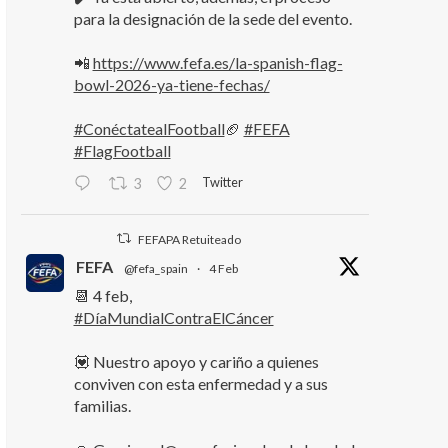
para la designación de la sede del evento.
📲
https://www.fefa.es/la-spanish-flag-
bowl-2026-ya-tiene-fechas/
#ConéctatealFootball
🏈
#FEFA
#FlagFootball
Twitter
3
2
FEFAPA Retuiteado
FEFA
@fefa_spain
·
4 Feb
📆 4 feb,
#DíaMundialContraElCáncer
💟 Nuestro apoyo y cariño a quienes
conviven con esta enfermedad y a sus
familias.