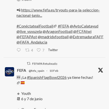
📲
https://www.fefa.es/tryouts-para-la-seleccion-
nacional-junio...
#ConéctatealFootball
🏈
#FEFA
@AytoCalatayud
@live_vuvuzela
@AragonFootball
@FCFAtwi
@FEFAPAst
@madridxfootball
@ExtremaduraFAFF
@FAFA_Andalucia
Twitter
4
7
FEFAPA Retuiteado
FEFA
@fefa_spain
·
10 Feb
🆕 ¡La
#SpanishFlagBowl2026
ya tiene fechas!
🏈
🔹 Youth
📆 6 y 7 de junio