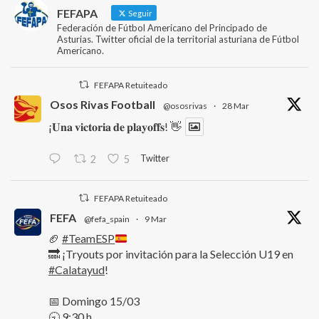
FEFAPA
Seguir
Federación de Fútbol Americano del Principado de
Asturias. Twitter oficial de la territorial asturiana de Fútbol
Americano.
FEFAPA Retuiteado
Osos Rivas Football
@ososrivas
·
28 Mar
¡𝐔𝐧𝐚 𝐯𝐢𝐜𝐭𝐨𝐫𝐢𝐚 𝐝𝐞 𝐩𝐥𝐚𝐲𝐨𝐟𝐟𝐬! 👋
Twitter
2
5
FEFAPA Retuiteado
FEFA
@fefa_spain
·
9 Mar
🏈
#TeamESP
🔜 ¡Tryouts por invitación para la Selección U19 en
#Calatayud
!
📅 Domingo 15/03
🕤 9:30 h