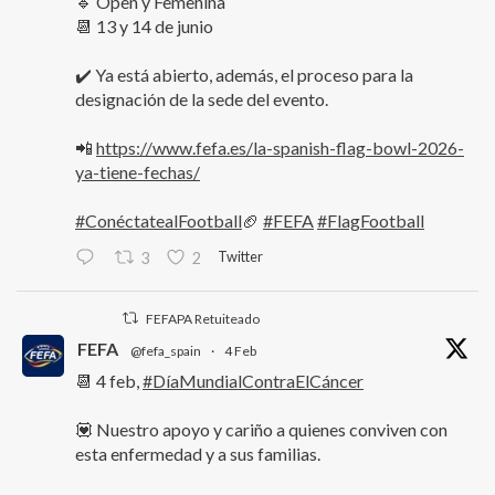
🔹 Open y Femenina
📆 13 y 14 de junio
✔️ Ya está abierto, además, el proceso para la
designación de la sede del evento.
📲
https://www.fefa.es/la-spanish-flag-bowl-2026-
ya-tiene-fechas/
#ConéctatealFootball
🏈
#FEFA
#FlagFootball
Twitter
3
2
FEFAPA Retuiteado
FEFA
@fefa_spain
·
4 Feb
📆 4 feb,
#DíaMundialContraElCáncer
💟 Nuestro apoyo y cariño a quienes conviven con
esta enfermedad y a sus familias.