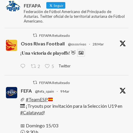
FEFAPA
Seguir
Federación de Fútbol Americano del Principado de
Asturias. Twitter oficial de la territorial asturiana de Fútbol
Americano.
FEFAPA Retuiteado
Osos Rivas Football
@ososrivas
·
28 Mar
¡𝐔𝐧𝐚 𝐯𝐢𝐜𝐭𝐨𝐫𝐢𝐚 𝐝𝐞 𝐩𝐥𝐚𝐲𝐨𝐟𝐟𝐬! 👋
Twitter
2
5
FEFAPA Retuiteado
FEFA
@fefa_spain
·
9 Mar
🏈
#TeamESP
🔜 ¡Tryouts por invitación para la Selección U19 en
#Calatayud
!
📅 Domingo 15/03
🕤 9:30 h