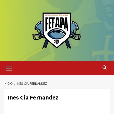
Saltar
al
contenido
Menú
primario
INICIO
INES CIA FERNANDEZ
Ines Cia Fernandez