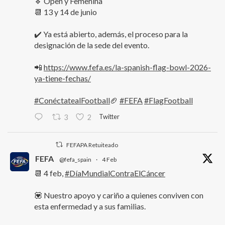
🔹 Open y Femenina
📆 13 y 14 de junio
✔️ Ya está abierto, además, el proceso para la
designación de la sede del evento.
📲
https://www.fefa.es/la-spanish-flag-bowl-2026-
ya-tiene-fechas/
#ConéctatealFootball
🏈
#FEFA
#FlagFootball
Twitter
3
2
FEFAPA Retuiteado
FEFA
@fefa_spain
·
4 Feb
📆 4 feb,
#DíaMundialContraElCáncer
💟 Nuestro apoyo y cariño a quienes conviven con
esta enfermedad y a sus familias.