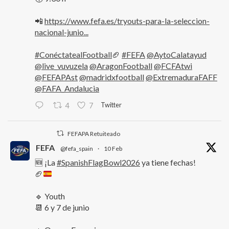
📲
https://www.fefa.es/tryouts-para-la-seleccion-
nacional-junio...
#ConéctatealFootball
🏈
#FEFA
@AytoCalatayud
@live_vuvuzela
@AragonFootball
@FCFAtwi
@FEFAPAst
@madridxfootball
@ExtremaduraFAFF
@FAFA_Andalucia
Twitter
4
7
FEFAPA Retuiteado
FEFA
@fefa_spain
·
10 Feb
🆕 ¡La
#SpanishFlagBowl2026
ya tiene fechas!
🏈
🔹 Youth
📆 6 y 7 de junio