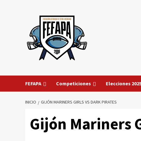
Saltar
al
contenido
FEFAPA
Competiciones
Elecciones 202
INICIO
GIJÓN MARINERS GIRLS VS DARK PIRATES
Gijón Mariners G