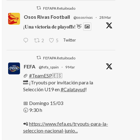
FEFAPA Retuiteado
Osos Rivas Football
@ososrivas
·
28 Mar
¡𝐔𝐧𝐚 𝐯𝐢𝐜𝐭𝐨𝐫𝐢𝐚 𝐝𝐞 𝐩𝐥𝐚𝐲𝐨𝐟𝐟𝐬! 👋
Twitter
2
5
FEFAPA Retuiteado
FEFA
@fefa_spain
·
9 Mar
🏈
#TeamESP
🇪🇸
🔜 ¡Tryouts por invitación para la
Selección U19 en
#Calatayud
!
📅 Domingo 15/03
🕤 9:30 h
📲
https://www.fefa.es/tryouts-para-la-
seleccion-nacional-junio...