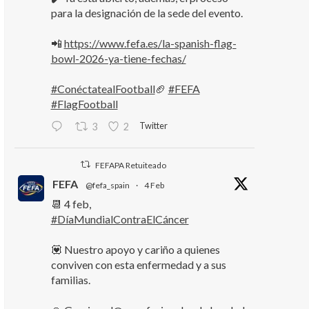
para la designación de la sede del evento.
📲
https://www.fefa.es/la-spanish-flag-
bowl-2026-ya-tiene-fechas/
#ConéctatealFootball
🏈
#FEFA
#FlagFootball
Twitter
3
2
FEFAPA Retuiteado
FEFA
@fefa_spain
·
4 Feb
📆 4 feb,
#DíaMundialContraElCáncer
💟 Nuestro apoyo y cariño a quienes
conviven con esta enfermedad y a sus
familias.