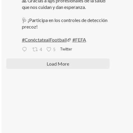
🙏 Gracias a l@s profesionales de la salud
que nos cuidan y dan esperanza.
🩺 ¡Participa en los controles de detección
precoz!
#ConéctatealFootball
🏈
#FEFA
Twitter
4
5
Load More