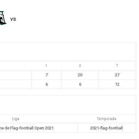
vs
1
2
T
7
20
27
6
6
12
Liga
Temporada
ana de Flag-football Open 2021
2021-flag-football