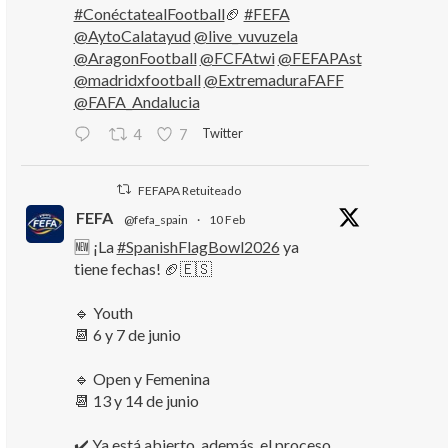
#ConéctatealFootball
🏈
#FEFA
@AytoCalatayud
@live_vuvuzela
@AragonFootball
@FCFAtwi
@FEFAPAst
@madridxfootball
@ExtremaduraFAFF
@FAFA_Andalucia
Twitter
4
7
FEFAPA Retuiteado
FEFA
@fefa_spain
·
10 Feb
🆕 ¡La
#SpanishFlagBowl2026
ya
tiene fechas! 🏈🇪🇸
🔹 Youth
📆 6 y 7 de junio
🔹 Open y Femenina
📆 13 y 14 de junio
✔️ Ya está abierto, además, el proceso