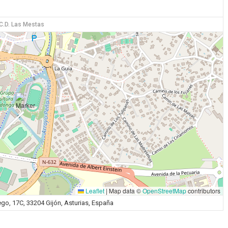
C.D. Las Mestas
Leaflet
|
Map data ©
OpenStreetMap
contributors
ego, 17C, 33204 Gijón, Asturias, España