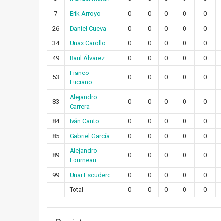
7
Erik Arroyo
0
0
0
0
0
26
Daniel Cueva
0
0
0
0
0
34
Unax Carollo
0
0
0
0
0
49
Raul Álvarez
0
0
0
0
0
Franco
53
0
0
0
0
0
Luciano
Alejandro
83
0
0
0
0
0
Carrera
84
Iván Canto
0
0
0
0
0
85
Gabriel García
0
0
0
0
0
Alejandro
89
0
0
0
0
0
Fourneau
99
Unai Escudero
0
0
0
0
0
Total
0
0
0
0
0