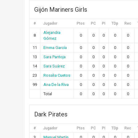
Gijón Mariners Girls
#
Jugador
Ptos
PC
PI
TDp
Rec
Alejandra
8
0
0
0
0
0
Gómez
11
Emma García
0
0
0
0
0
13
Sara Pantoja
0
0
0
0
0
14
Sara Suárez
0
0
0
0
0
23
Rosalia Cuetos
0
0
0
0
0
99
Ana De la Riva
0
0
0
0
0
Total
0
0
0
0
0
Dark Pirates
#
Jugador
Ptos
PC
PI
TDp
Rec
3
Manuel Martín
0
0
0
0
0