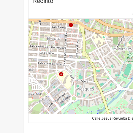
Recinto
Calle Jesús Revuelta Di